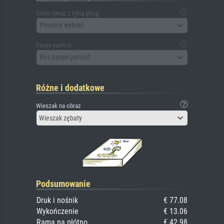
Szkło (wraz z tylną płytą)
Prosimy wybrać
Passe-partout
Bez passe-partout
Różne i dodatkowe
Wieszak na obraz
Wieszak zębaty
Podsumowanie
Druk i nośnik
€ 77.08
Wykończenie
€ 13.06
Rama na płótno
€ 42.98