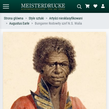
Strona główna
Style sztuki
Artyści niesklasyfikowani
Augustus Earle
Bungaree Rodowity szef N.S. Walia
Wyszukiwanie standardowe
Wyszukiwanie obrazów AI
Szukaj wg artysty, tytułu lub stylu – np.
Opisz scenę – np. zielona łąka,
Monet, Gwiaździsta noc,
abstrakcja z czerwienią, ciemny olej,
impresjonizm, fala Hokusaia, akt.
stojący akt obok drzewa.