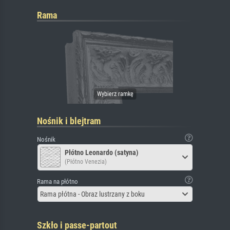
Rama
Nośnik i blejtram
Nośnik
Płótno Leonardo (satyna)
(Płótno Venezia)
Rama na płótno
Rama płótna - Obraz lustrzany z boku
Szkło i passe-partout