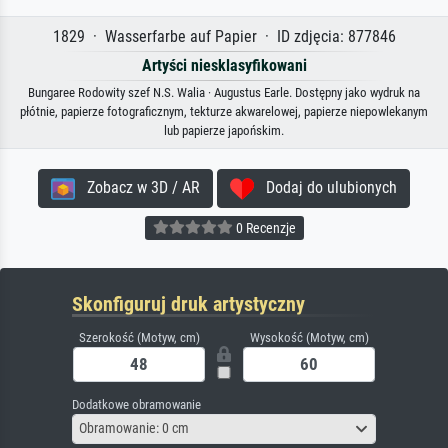
1829 · Wasserfarbe auf Papier · ID zdjęcia: 877846
Artyści niesklasyfikowani
Bungaree Rodowity szef N.S. Walia · Augustus Earle. Dostępny jako wydruk na
płótnie, papierze fotograficznym, tekturze akwarelowej, papierze niepowlekanym
lub papierze japońskim.
Zobacz w 3D / AR
Dodaj do ulubionych
0 Recenzje
Skonfiguruj druk artystyczny
Szerokość (Motyw, cm)
Wysokość (Motyw, cm)
Dodatkowe obramowanie
Obramowanie: 0 cm