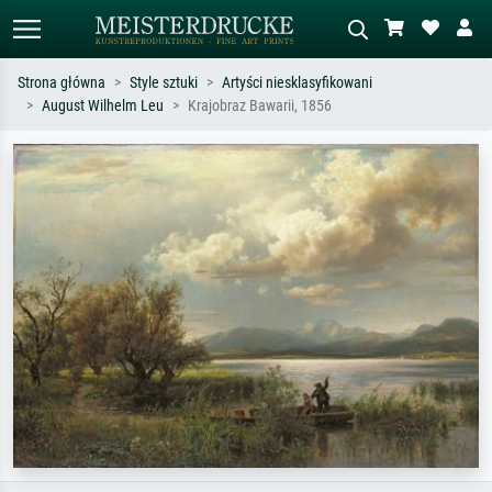
Strona główna
Style sztuki
Artyści niesklasyfikowani
August Wilhelm Leu
Krajobraz Bawarii, 1856
Wyszukiwanie standardowe
Wyszukiwanie obrazów AI
Szukaj wg artysty, tytułu lub stylu – np.
Opisz scenę – np. zielona łąka,
Monet, Gwiaździsta noc,
abstrakcja z czerwienią, ciemny olej,
impresjonizm, fala Hokusaia, akt.
stojący akt obok drzewa.