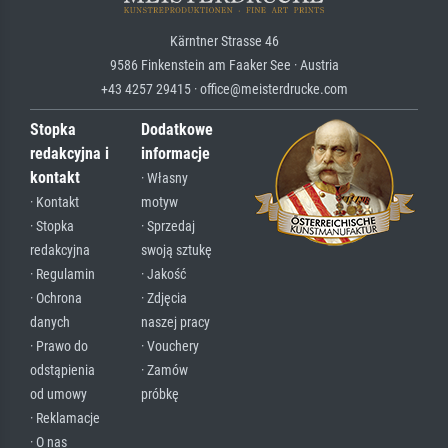
Kärntner Strasse 46
9586 Finkenstein am Faaker See · Austria
+43 4257 29415 · office@meisterdrucke.com
Stopka
Dodatkowe
redakcyjna i
informacje
kontakt
· Własny
· Kontakt
motyw
· Stopka
· Sprzedaj
redakcyjna
swoją sztukę
· Regulamin
· Jakość
· Ochrona
· Zdjęcia
danych
naszej pracy
· Prawo do
· Vouchery
odstąpienia
· Zamów
od umowy
próbkę
· Reklamacje
· O nas