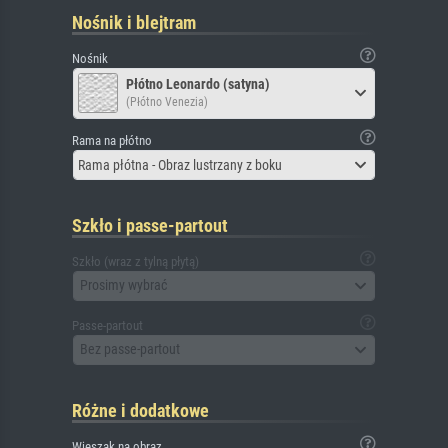
Nośnik i blejtram
Nośnik
Płótno Leonardo (satyna)
(Płótno Venezia)
Rama na płótno
Rama płótna - Obraz lustrzany z boku
Szkło i passe-partout
Szkło (wraz z tylną płytą)
Prosimy wybrać
Passe-partout
Bez passe-partout
Różne i dodatkowe
Wieszak na obraz