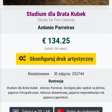
Studium dla Brata Kubek
(Study for Frei Caneca)
Antonio Parreiras
€ 134.25
Enthält 23% MwSt.
Skonfiguruj druk artystyczny
Niedatowane · ID zdjęcia: 353744
Ilustracja
Studium dla Brata Kubek · Antonio Parreiras. Dostępny jako wydruk na płótnie,
papierze fotograficznym, tekturze akwarelowej, papierze niepowlekanym lub
papierze japońskim.
Zobacz w 3D / AR
Dodaj do ulubionych