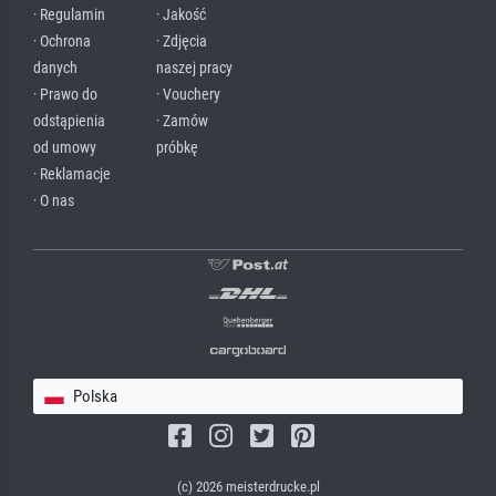
· Regulamin
· Jakość
· Ochrona
· Zdjęcia
danych
naszej pracy
· Prawo do
· Vouchery
odstąpienia
· Zamów
od umowy
próbkę
· Reklamacje
· O nas
Polska
(c) 2026 meisterdrucke.pl