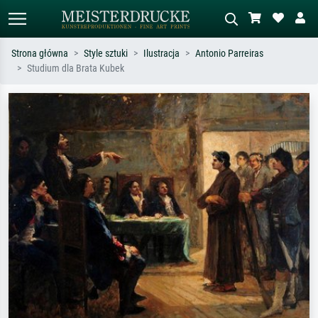
Strona główna
Style sztuki
Ilustracja
Antonio Parreiras
Studium dla Brata Kubek
Wyszukiwanie standardowe
Wyszukiwanie obrazów AI
Szukaj wg artysty, tytułu lub stylu – np.
Opisz scenę – np. zielona łąka,
Monet, Gwiaździsta noc,
abstrakcja z czerwienią, ciemny olej,
impresjonizm, fala Hokusaia, akt.
stojący akt obok drzewa.