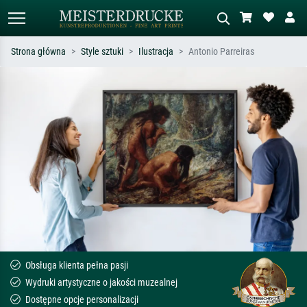
Strona główna
Style sztuki
Ilustracja
Antonio Parreiras
Wyszukiwanie standardowe
Wyszukiwanie obrazów AI
Szukaj wg artysty, tytułu lub stylu – np.
Opisz scenę – np. zielona łąka,
Monet, Gwiaździsta noc,
abstrakcja z czerwienią, ciemny olej,
impresjonizm, fala Hokusaia, akt.
stojący akt obok drzewa.
Obsługa klienta pełna pasji
Wydruki artystyczne o jakości muzealnej
Dostępne opcje personalizacji