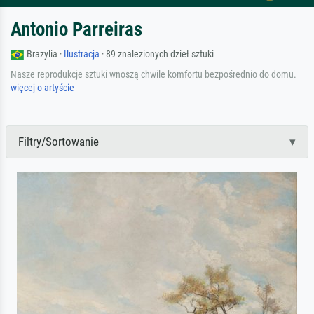
Antonio Parreiras
Brazylia ·
Ilustracja
· 89 znalezionych dzieł sztuki
Nasze reprodukcje sztuki wnoszą chwile komfortu bezpośrednio do domu.
więcej o artyście
Filtry/Sortowanie