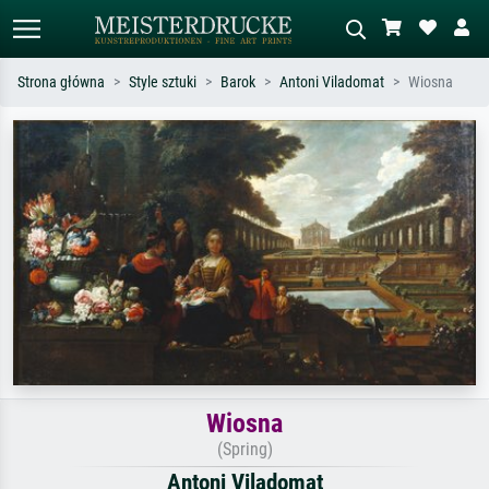
Strona główna
Style sztuki
Barok
Antoni Viladomat
Wiosna
Wyszukiwanie standardowe
Wyszukiwanie obrazów AI
Szukaj wg artysty, tytułu lub stylu – np.
Opisz scenę – np. zielona łąka,
Monet, Gwiaździsta noc,
abstrakcja z czerwienią, ciemny olej,
impresjonizm, fala Hokusaia, akt.
stojący akt obok drzewa.
Wiosna
(Spring)
Antoni Viladomat