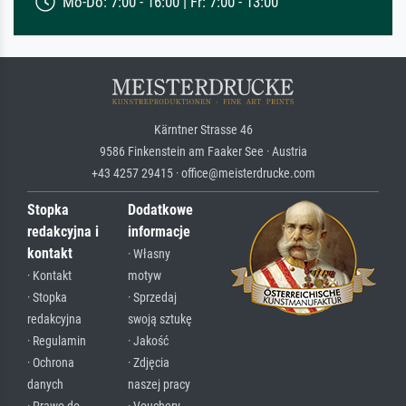
Mo-Do: 7:00 - 16:00 | Fr: 7:00 - 13:00
Kärntner Strasse 46
9586 Finkenstein am Faaker See · Austria
+43 4257 29415 · office@meisterdrucke.com
Stopka
Dodatkowe
redakcyjna i
informacje
kontakt
· Własny
· Kontakt
motyw
· Stopka
· Sprzedaj
redakcyjna
swoją sztukę
· Regulamin
· Jakość
· Ochrona
· Zdjęcia
danych
naszej pracy