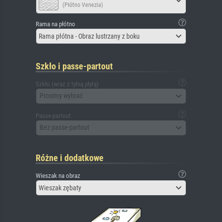
(Płótno Venezia)
Rama na płótno
Rama płótna - Obraz lustrzany z boku
Szkło i passe-partout
Szkło (wraz z tylną płytą)
Prosimy wybrać
Passe-partout
Bez passe-partout
Różne i dodatkowe
Wieszak na obraz
Wieszak zębaty