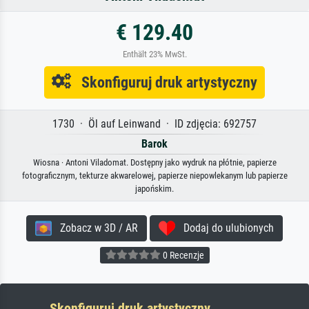
€ 129.40
Enthält 23% MwSt.
Skonfiguruj druk artystyczny
1730 · Öl auf Leinwand · ID zdjęcia: 692757
Barok
Wiosna · Antoni Viladomat. Dostępny jako wydruk na płótnie, papierze
fotograficznym, tekturze akwarelowej, papierze niepowlekanym lub papierze
japońskim.
Zobacz w 3D / AR
Dodaj do ulubionych
0 Recenzje
Skonfiguruj druk artystyczny