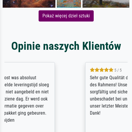
Pokaż więcej dzieł sztuki
Opinie naszych Klientów
5 / 5
Sehr gute Qualität des Leinwanddrucks und
des Rahmens! Unser Bild wurde sehr
sorgfältig und sicher verpackt, so dass es
unbeschadet bei uns ankam. Es wird nicht
unser letzter Meisterdruck sein. Vielen
Dank!