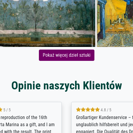
Pokaż więcej dzieł sztuki
Opinie naszych Klientów
5 / 5
5 / 5
t Meisterdrucke strives to
Outstanding quality and cus
lients demands, and provides
support. - the quality of the pr
ice on how to obtain the best
excellent and difficult to dist