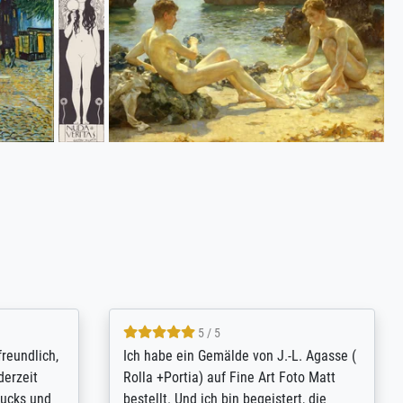
4.8 / 5
tomer
Qualité absolument irréprochable.
inting is
Extraordinaire diversité des thèmes
inguish
abordés et personnalisation des