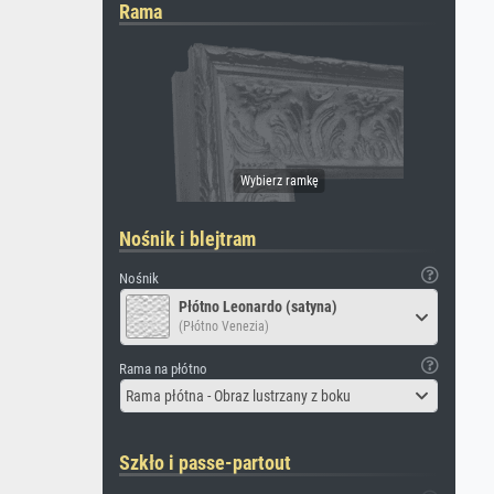
Rama
Nośnik i blejtram
Nośnik
Płótno Leonardo (satyna)
(Płótno Venezia)
Rama na płótno
Rama płótna - Obraz lustrzany z boku
Szkło i passe-partout