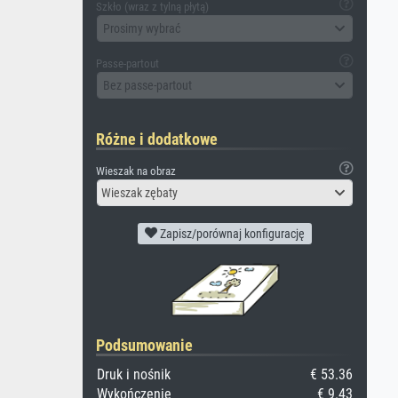
Szkło (wraz z tylną płytą)
Prosimy wybrać
Passe-partout
Bez passe-partout
Różne i dodatkowe
Wieszak na obraz
Wieszak zębaty
Zapisz/porównaj konfigurację
Podsumowanie
Druk i nośnik
€ 53.36
Wykończenie
€ 9.43