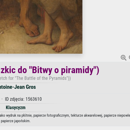
zkic do "Bitwy o piramidy")
tch for "The Battle of the Pyramids"))
ntoine-Jean Gros
· ID zdjęcia: 1563610
Klasycyzm
jako wydruk na płótnie, papierze fotograficznym, tekturze akwarelowej, papierze niepowl
papierze japońskim.