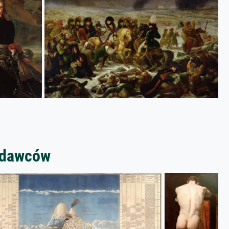
zedawców