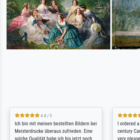
5 / 5
Rundum positive Erfahrung. Die
The team a
Ausführung des Auftrags hat eine Weile
meet its c
gedauert, die angekündigte Lieferzeit
expert adv