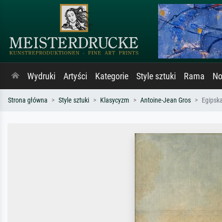
Wydruki
Artyści
Kategorie
Style sztuki
Rama
No
Strona główna
Style sztuki
Klasycyzm
Antoine-Jean Gros
Egipska