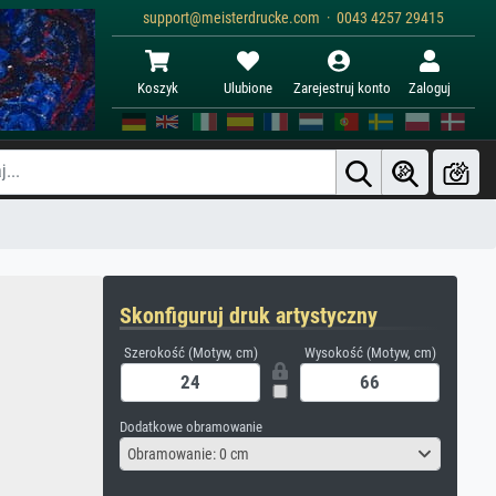
support@meisterdrucke.com · 0043 4257 29415
Koszyk
Ulubione
Zarejestruj konto
Zaloguj
Skonfiguruj druk artystyczny
Szerokość (Motyw, cm)
Wysokość (Motyw, cm)
Dodatkowe obramowanie
Obramowanie: 0 cm