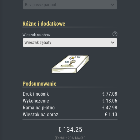
Bez passe-partout
Różne i dodatkowe
Wieszak na obraz
Wieszak zębaty
Podsumowanie
Druk i nośnik
€ 77.08
Wykończenie
€ 13.06
Rama na płótno
€ 42.98
Wieszak na obraz
€ 1.13
€ 134.25
(Enthält 23% MwSt.)