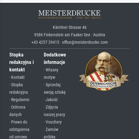
Kärntner Strasse 46
9586 Finkenstein am Faaker See · Austria
+43 4257 29415 · office@meisterdrucke.com
Stopka
Dodatkowe
redakcyjna i
informacje
kontakt
· Własny
· Kontakt
motyw
· Stopka
· Sprzedaj
redakcyjna
swoją sztukę
· Regulamin
· Jakość
· Ochrona
· Zdjęcia
danych
naszej pracy
· Prawo do
· Vouchery
odstąpienia
· Zamów
od umowy
próbkę