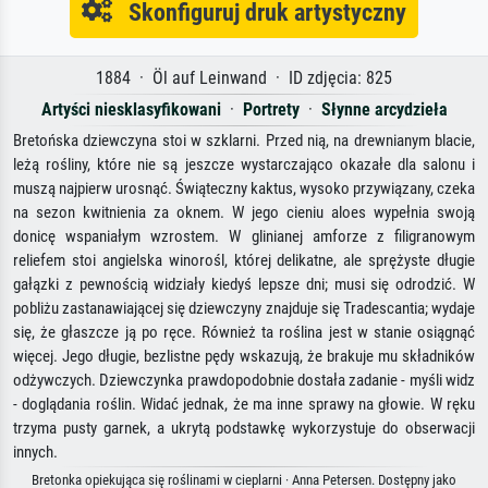
Skonfiguruj druk artystyczny
1884 · Öl auf Leinwand · ID zdjęcia: 825
Artyści niesklasyfikowani
·
Portrety
·
Słynne arcydzieła
Bretońska dziewczyna stoi w szklarni. Przed nią, na drewnianym blacie,
leżą rośliny, które nie są jeszcze wystarczająco okazałe dla salonu i
muszą najpierw urosnąć. Świąteczny kaktus, wysoko przywiązany, czeka
na sezon kwitnienia za oknem. W jego cieniu aloes wypełnia swoją
donicę wspaniałym wzrostem. W glinianej amforze z filigranowym
reliefem stoi angielska winorośl, której delikatne, ale sprężyste długie
gałązki z pewnością widziały kiedyś lepsze dni; musi się odrodzić. W
pobliżu zastanawiającej się dziewczyny znajduje się Tradescantia; wydaje
się, że głaszcze ją po ręce. Również ta roślina jest w stanie osiągnąć
więcej. Jego długie, bezlistne pędy wskazują, że brakuje mu składników
odżywczych. Dziewczynka prawdopodobnie dostała zadanie - myśli widz
- doglądania roślin. Widać jednak, że ma inne sprawy na głowie. W ręku
trzyma pusty garnek, a ukrytą podstawkę wykorzystuje do obserwacji
innych.
Bretonka opiekująca się roślinami w cieplarni · Anna Petersen. Dostępny jako