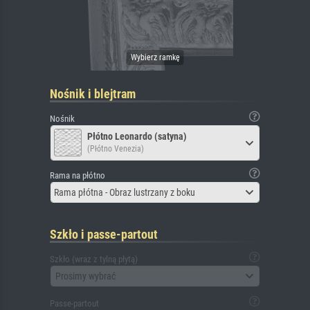
Nośnik i blejtram
Nośnik
Płótno Leonardo (satyna)
(Płótno Venezia)
Rama na płótno
Rama płótna - Obraz lustrzany z boku
Szkło i passe-partout
Szkło (wraz z tylną płytą)
Prosimy wybrać
Passe-partout