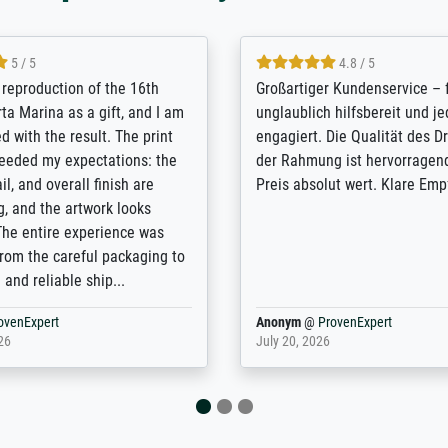
5 / 5
5 / 5
t Meisterdrucke strives to
Outstanding quality and cus
lients demands, and provides
support. - the quality of the pr
ice on how to obtain the best
excellent and difficult to dist
 the prints requested by the
from the real thing; it will be
e company has a vast
for high-quality art prints fro
of prints to choose from, and
the quality of the framing is e
e excellent service also with
the customisation options for
prints which are not in that
are broad - the customer sup
. Highly recommended!
colleagues are truly super...
rovenExpert
Anonym
@
ProvenExpert
6
January 12, 2026