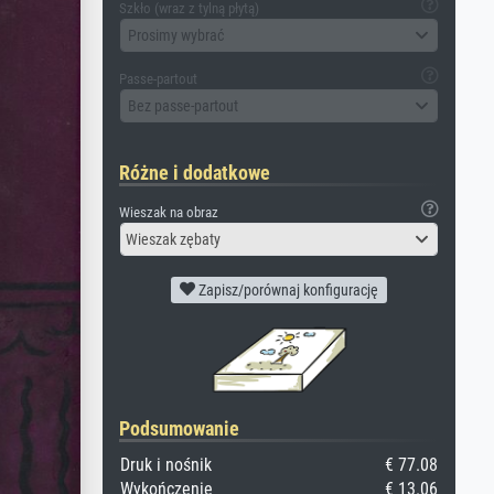
Szkło (wraz z tylną płytą)
Prosimy wybrać
Passe-partout
Bez passe-partout
Różne i dodatkowe
Wieszak na obraz
Wieszak zębaty
Zapisz/porównaj konfigurację
Podsumowanie
Druk i nośnik
€ 77.08
Wykończenie
€ 13.06