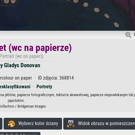
et (wc na papierze)
 Portrait (wc on paper))
y Gladys Donovan
colour on paper · ID zdjęcia: 368814
iesklasyfikowani
·
Portrety
na płótnie, papierze fotograficznym, tekturze akwarelowej, papierze niepowlekanym lub 
japońskim.
Collection / Bridgeman Images
Wybierz kolor ściany
Widok obrazu w pomieszczen