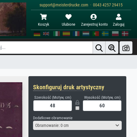
support@meisterdrucke.com · 0043 4257 29415
Koszyk
Ulubione
Zarejestruj konto
Zaloguj
Skonfiguruj druk artystyczny
Szerokość (Motyw, cm)
Wysokość (Motyw, cm)
Dodatkowe obramowanie
Obramowanie: 0 cm