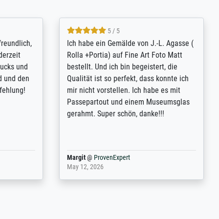
4.8 / 5
tomer
Qualité absolument irréprochable.
inting is
Extraordinaire diversité des thèmes
inguish
abordés et personnalisation des
 my go-to
demandes (recadrage, réajustement des
m now on -
couleurs). Relation clientèle parfaite.
xcellent -
Transport, réception sans aucun
 the work
problème. Merci à toute l'équipe ! Hervé
port
Anonym
@
ProvenExpert
March 31, 2025