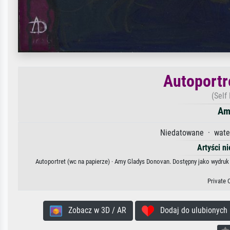
Autoportr
(Self
Am
Niedatowane · water
Artyści n
Autoportret (wc na papierze) · Amy Gladys Donovan. Dostępny jako wydruk 
Private 
Zobacz w 3D / AR
Dodaj do ulubionych