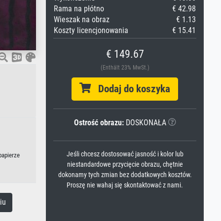
Rama na płótno
€ 42.98
Wieszak na obraz
€ 1.13
Koszty licencjonowania
€ 15.41
€ 149.67
(Enthält 23% MwSt.)
Dodaj do koszyka
Ostrość obrazu:
DOSKONAŁA
Jeśli chcesz dostosować jasność i kolor lub
papierze
niestandardowe przycięcie obrazu, chętnie
dokonamy tych zmian bez dodatkowych kosztów.
Proszę nie wahaj się skontaktować z nami.
iu