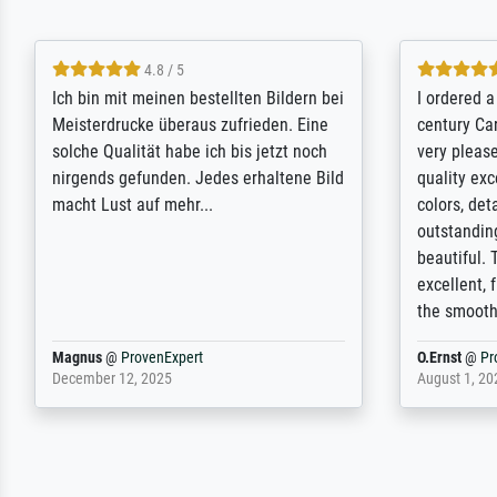
5 / 5
Rundum positive Erfahrung. Die
The team a
Ausführung des Auftrags hat eine Weile
meet its c
gedauert, die angekündigte Lieferzeit
expert adv
wurde aber letztlich sogar etwas
results for
unterschritten. Die Qualität des Papiers
client. Th
und des Drucks (Farben, Details usw.) ist
repertoire 
nicht nur gut, sondern hervorragend.
will provid
Selbst ein Druck ist damit ein Kunstwerk
regards to 
im eigenen Sinne. Definitiv den Pre...
repertoire
Dr.
@
ProvenExpert
Anonym
@
P
February 3, 2026
April 22, 202