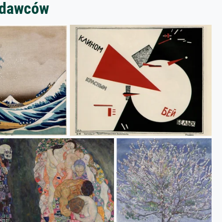
zedawców