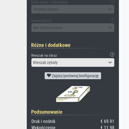
Szkło (wraz z tylną płytą)
Prosimy wybrać
Passe-partout
Bez passe-partout
Różne i dodatkowe
Wieszak na obraz
Wieszak zębaty
Zapisz/porównaj konfigurację
Podsumowanie
Druk i nośnik
€ 69.91
Wykończenie
€ 11.98