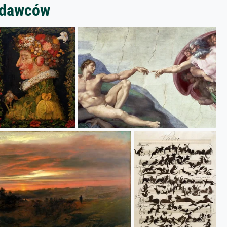
zedawców