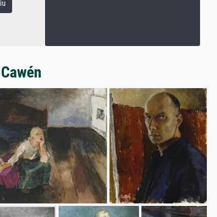
iu
r Cawén