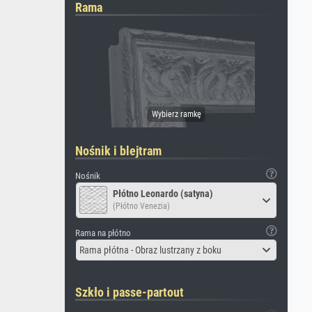
Rama
Nośnik i blejtram
Nośnik
Płótno Leonardo (satyna)
(Płótno Venezia)
Rama na płótno
Rama płótna - Obraz lustrzany z boku
Szkło i passe-partout