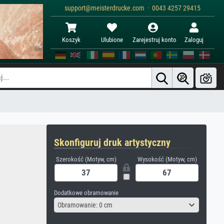
support@meisterdrucke.com · 0043 4257 29415
Koszyk
Ulubione
Zarejestruj konto
Zaloguj
Skonfiguruj druk artystyczny
Szerokość (Motyw, cm)
Wysokość (Motyw, cm)
Dodatkowe obramowanie
Obramowanie: 0 cm