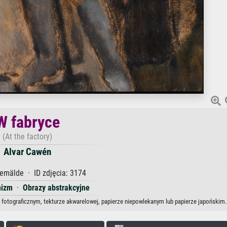
W fabryce
(At the factory)
Alvar Cawén
emälde · ID zdjęcia: 3174
nizm
·
Obrazy abstrakcyjne
e fotograficznym, tekturze akwarelowej, papierze niepowlekanym lub papierze japońskim.