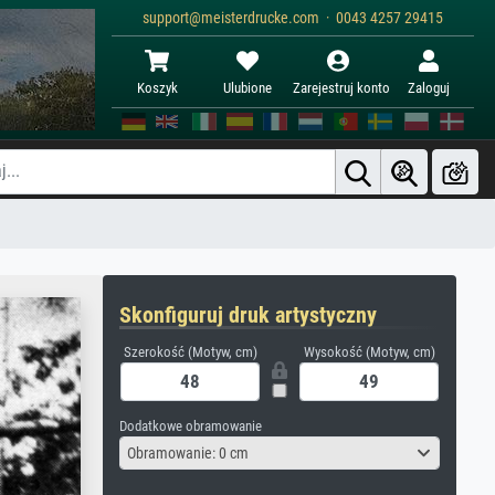
support@meisterdrucke.com · 0043 4257 29415
Koszyk
Ulubione
Zarejestruj konto
Zaloguj
Skonfiguruj druk artystyczny
Szerokość (Motyw, cm)
Wysokość (Motyw, cm)
Dodatkowe obramowanie
Obramowanie: 0 cm