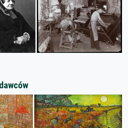
zedawców