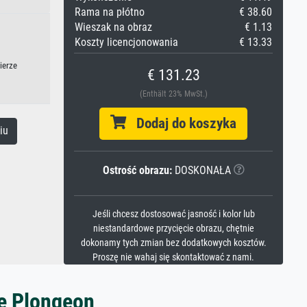
Rama na płótno
€ 38.60
Wieszak na obraz
€ 1.13
Koszty licencjonowania
€ 13.33
ierze
€ 131.23
(Enthält 23% MwSt.)
Dodaj do koszyka
iu
Ostrość obrazu:
DOSKONAŁA
Jeśli chcesz dostosować jasność i kolor lub
niestandardowe przycięcie obrazu, chętnie
dokonamy tych zmian bez dodatkowych kosztów.
Proszę nie wahaj się skontaktować z nami.
Le Plongeon