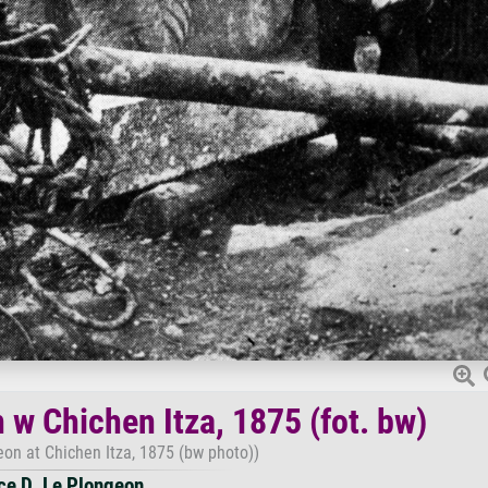
w Chichen Itza, 1875 (fot. bw)
on at Chichen Itza, 1875 (bw photo))
ce D. Le Plongeon