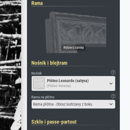
Rama
Nośnik i blejtram
Nośnik
Płótno Leonardo (satyna)
(Płótno Venezia)
Rama na płótno
Rama płótna - Obraz lustrzany z boku
Szkło i passe-partout