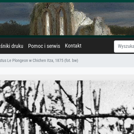
Kontakt
śniki druku
Pomoc i serwis
tus Le Plongeon w Chichen Itza, 1875 (fot. bw)