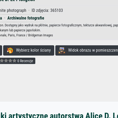
ite photograph · ID zdjęcia: 365103
ia
·
Archiwalne fotografie
eon. Dostępny jako wydruk na płótnie, papierze fotograficznym, tekturze akwarelowej, pap
kanym lub papierze japońskim.
onale, Paris, France / Bridgeman Images
Wybierz kolor ściany
Widok obrazu w pomieszczen
0 Recenzje
ki artystyczne autorstwa Alice D. 