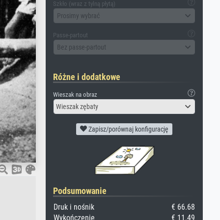
Szkło (wraz z tylną płytą)
Prosimy wybrać
Passe-partout
Bez passe-partout
Różne i dodatkowe
Wieszak na obraz
Wieszak zębaty
Zapisz/porównaj konfigurację
Podsumowanie
Druk i nośnik
€ 66.68
Wykończenie
€ 11.49