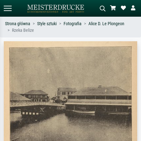
Strona główna
Style sztuki
Fotografia
Alice D. Le Plongeon
Rzeka Belize
Wyszukiwanie standardowe
Wyszukiwanie obrazów AI
Szukaj wg artysty, tytułu lub stylu – np.
Opisz scenę – np. zielona łąka,
Monet, Gwiaździsta noc,
abstrakcja z czerwienią, ciemny olej,
impresjonizm, fala Hokusaia, akt.
stojący akt obok drzewa.