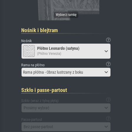
Nośnik i blejtram
Nośnik
Płótno Leonardo (satyna)
(Płótno Venezia)
Rama na płótno
Rama płótna - Obraz lustrzany z boku
Szkło i passe-partout
Szkło (wraz z tylną płytą)
Prosimy wybrać
Passe-partout
Bez passe-partout