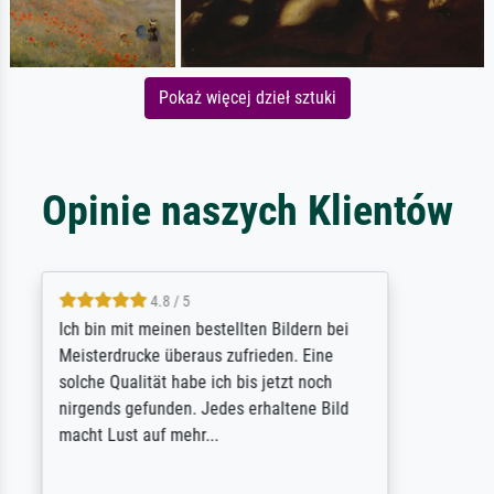
Pokaż więcej dzieł sztuki
Opinie naszych Klientów
5 / 5
Rundum positive Erfahrung. Die Ausführung
des Auftrags hat eine Weile gedauert, die
angekündigte Lieferzeit wurde aber
letztlich sogar etwas unterschritten. Die
Qualität des Papiers und des Drucks
(Farben, Details usw.) ist nicht nur gut,
sondern hervorragend. Selbst ein Druck ist