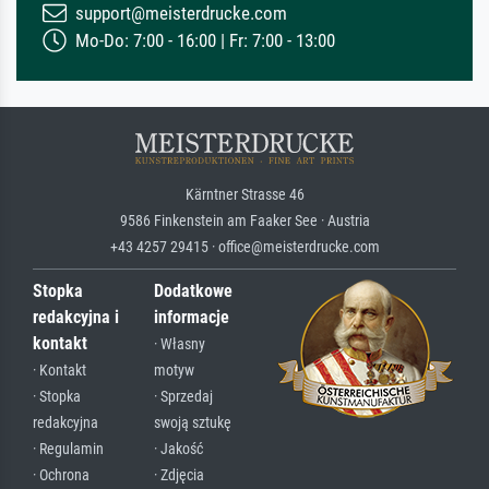
support@meisterdrucke.com
Mo-Do: 7:00 - 16:00 | Fr: 7:00 - 13:00
Kärntner Strasse 46
9586 Finkenstein am Faaker See · Austria
+43 4257 29415 · office@meisterdrucke.com
Stopka
Dodatkowe
redakcyjna i
informacje
kontakt
· Własny
· Kontakt
motyw
· Stopka
· Sprzedaj
redakcyjna
swoją sztukę
· Regulamin
· Jakość
· Ochrona
· Zdjęcia