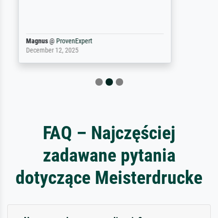
damit ein Kunstwerk im eigenen Sinne.
Definitiv den Pre...
Dr.
@
ProvenExpert
February 3, 2026
FAQ – Najczęściej
zadawane pytania
dotyczące Meisterdrucke