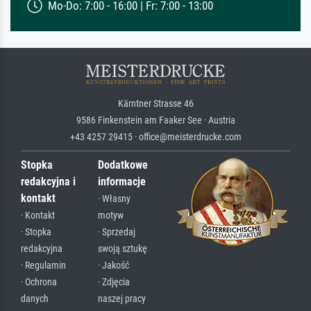
Mo-Do: 7:00 - 16:00 | Fr: 7:00 - 13:00
Kärntner Strasse 46
9586 Finkenstein am Faaker See · Austria
+43 4257 29415 · office@meisterdrucke.com
Stopka
Dodatkowe
redakcyjna i
informacje
kontakt
· Własny
· Kontakt
motyw
· Stopka
· Sprzedaj
redakcyjna
swoją sztukę
· Regulamin
· Jakość
· Ochrona
· Zdjęcia
danych
naszej pracy