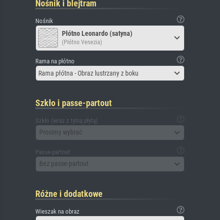
Nośnik i blejtram
Nośnik
Płótno Leonardo (satyna)
(Płótno Venezia)
Rama na płótno
Rama płótna - Obraz lustrzany z boku
Szkło i passe-partout
Szkło (wraz z tylną płytą)
Prosimy wybrać
Passe-partout
Bez passe-partout
Różne i dodatkowe
Wieszak na obraz