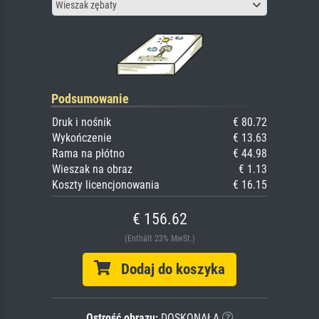
Wieszak zębaty
Podsumowanie
Druk i nośnik
€ 80.72
Wykończenie
€ 13.63
Rama na płótno
€ 44.98
Wieszak na obraz
€ 1.13
Koszty licencjonowania
€ 16.15
€ 156.62
(Enthält 23% MwSt.)
Dodaj do koszyka
Ostrość obrazu:
DOSKONAŁA