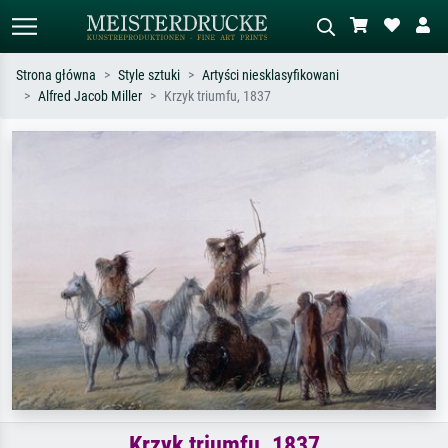
Strona główna
Style sztuki
Artyści niesklasyfikowani
Alfred Jacob Miller
Krzyk triumfu, 1837
Wyszukiwanie standardowe
Wyszukiwanie obrazów AI
Szukaj wg artysty, tytułu lub stylu – np.
Opisz scenę – np. zielona łąka,
Monet, Gwiaździsta noc,
abstrakcja z czerwienią, ciemny olej,
impresjonizm, fala Hokusaia, akt.
stojący akt obok drzewa.
Krzyk triumfu, 1837