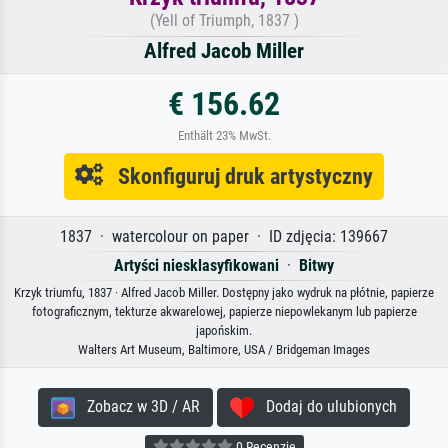
(Yell of Triumph, 1837 )
Alfred Jacob Miller
€ 156.62
Enthält 23% MwSt.
Skonfiguruj druk artystyczny
1837 · watercolour on paper · ID zdjęcia: 139667
Artyści niesklasyfikowani
·
Bitwy
Krzyk triumfu, 1837 · Alfred Jacob Miller. Dostępny jako wydruk na płótnie, papierze
fotograficznym, tekturze akwarelowej, papierze niepowlekanym lub papierze
japońskim.
Walters Art Museum, Baltimore, USA / Bridgeman Images
Zobacz w 3D / AR
Dodaj do ulubionych
0 Recenzje