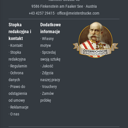
9586 Finkenstein am Faaker See · Austria
+43 4257 29415 · office@meisterdrucke.com
Stopka
Dodatkowe
redakcyjna i
informacje
kontakt
· Własny
· Kontakt
motyw
· Stopka
· Sprzedaj
redakcyjna
swoją sztukę
· Regulamin
· Jakość
· Ochrona
· Zdjęcia
danych
naszej pracy
· Prawo do
· Vouchery
odstąpienia
· Zamów
od umowy
próbkę
· Reklamacje
· O nas