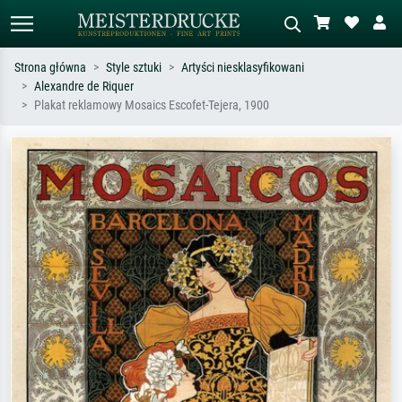
Strona główna
Style sztuki
Artyści niesklasyfikowani
Alexandre de Riquer
Wyszukiwanie standardowe
Wyszukiwanie obrazów AI
Plakat reklamowy Mosaics Escofet-Tejera, 1900
Szukaj wg artysty, tytułu lub stylu – np.
Opisz scenę – np. zielona łąka,
Monet, Gwiaździsta noc,
abstrakcja z czerwienią, ciemny olej,
impresjonizm, fala Hokusaia, akt.
stojący akt obok drzewa.