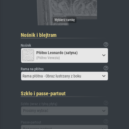
Nośnik i blejtram
Nośnik
Płótno Leonardo (satyna)
(Płótno Venezia)
Rama na płótno
Rama płótna - Obraz lustrzany z boku
Szkło i passe-partout
Szkło (wraz z tylną płytą)
Prosimy wybrać
Passe-partout