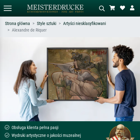
Strona główna
Style sztuki
Artyści niesklasyfikowani
Alexandre de Riquer
Wyszukiwanie standardowe
Wyszukiwanie obrazów AI
Szukaj wg artysty, tytułu lub stylu – np.
Opisz scenę – np. zielona łąka,
Monet, Gwiaździsta noc,
abstrakcja z czerwienią, ciemny olej,
impresjonizm, fala Hokusaia, akt.
stojący akt obok drzewa.
Obsługa klienta pełna pasji
Wydruki artystyczne o jakości muzealnej