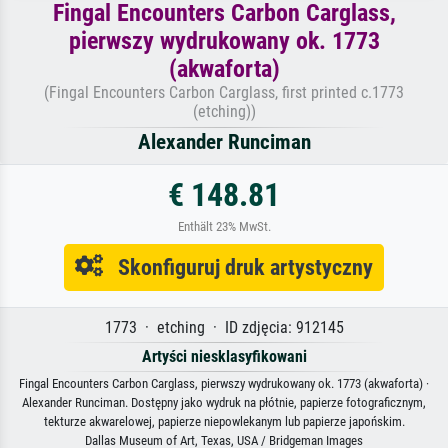
Fingal Encounters Carbon Carglass,
pierwszy wydrukowany ok. 1773
(akwaforta)
(Fingal Encounters Carbon Carglass, first printed c.1773
(etching))
Alexander Runciman
€ 148.81
Enthält 23% MwSt.
Skonfiguruj druk artystyczny
1773 · etching · ID zdjęcia: 912145
Artyści niesklasyfikowani
Fingal Encounters Carbon Carglass, pierwszy wydrukowany ok. 1773 (akwaforta) ·
Alexander Runciman. Dostępny jako wydruk na płótnie, papierze fotograficznym,
tekturze akwarelowej, papierze niepowlekanym lub papierze japońskim.
Dallas Museum of Art, Texas, USA / Bridgeman Images