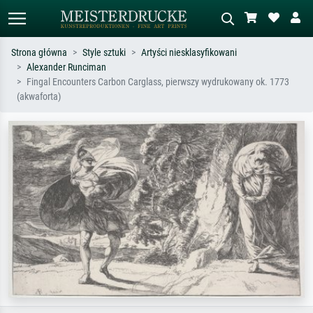
Strona główna
Style sztuki
Artyści niesklasyfikowani
Alexander Runciman
Wyszukiwanie standardowe
Wyszukiwanie obrazów AI
Fingal Encounters Carbon Carglass, pierwszy wydrukowany ok. 1773
(akwaforta)
Szukaj wg artysty, tytułu lub stylu – np.
Opisz scenę – np. zielona łąka,
Monet, Gwiaździsta noc,
abstrakcja z czerwienią, ciemny olej,
impresjonizm, fala Hokusaia, akt.
stojący akt obok drzewa.