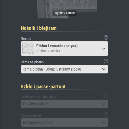
Nośnik i blejtram
Nośnik
Płótno Leonardo (satyna)
(Płótno Venezia)
Rama na płótno
Rama płótna - Obraz lustrzany z boku
Szkło i passe-partout
Szkło (wraz z tylną płytą)
Prosimy wybrać
Passe-partout
Bez passe-partout