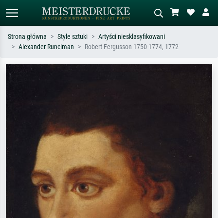
Strona główna
Style sztuki
Artyści niesklasyfikowani
Alexander Runciman
Robert Fergusson 1750-1774, 1772
Wyszukiwanie standardowe
Wyszukiwanie obrazów AI
Szukaj wg artysty, tytułu lub stylu – np.
Opisz scenę – np. zielona łąka,
Monet, Gwiaździsta noc,
abstrakcja z czerwienią, ciemny olej,
impresjonizm, fala Hokusaia, akt.
stojący akt obok drzewa.