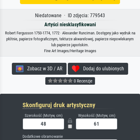
Niedatowane · ID zdjęcia: 779543
Artyści niesklasyfikowani
Robert Fergusson 1750-1774, 1772 · Alexander Runciman. Dostępny jako wydruk na
płótnie, papierze fotograficznym, tekturze akwarelowej, papierze niepowlekanym
lub papierze japońskim.
Fine Art Images/Heritage Images
Zobacz w 3D / AR
Dodaj do ulubionych
0 Recenzje
Skonfiguruj druk artystyczny
Szerokość (Motyw, cm)
Wysokość (Motyw, cm)
Dodatkowe obramowanie