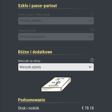
Szkło i passe-partout
Szkło (wraz z tylną płytą)
Prosimy wybrać
Passe-partout
Bez passe-partout
Różne i dodatkowe
Wieszak na obraz
Wieszak zębaty
Podsumowanie
Druk i nośnik
€ 78.18