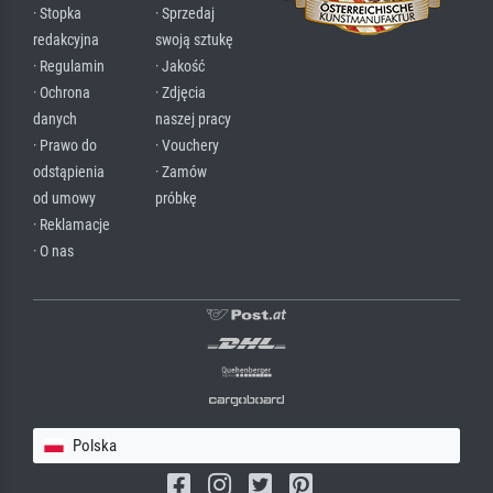
· Stopka
· Sprzedaj
redakcyjna
swoją sztukę
· Regulamin
· Jakość
· Ochrona
· Zdjęcia
danych
naszej pracy
· Prawo do
· Vouchery
odstąpienia
· Zamów
od umowy
próbkę
· Reklamacje
· O nas
Polska