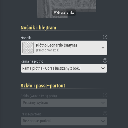
Nośnik i blejtram
Nośnik
Płótno Leonardo (satyna)
(Płótno Venezia)
Rama na płótno
Rama płótna - Obraz lustrzany z boku
Szkło i passe-partout
Szkło (wraz z tylną płytą)
Prosimy wybrać
Passe-partout
Bez passe-partout