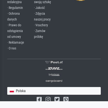
redakcyjna
swoją sztukę
· Regulamin
· Jakość
· Ochrona
· Zdjęcia
danych
naszej pracy
· Prawo do
· Vouchery
odstąpienia
· Zamów
od umowy
próbkę
· Reklamacje
· O nas
Polska