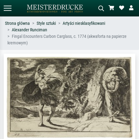
Strona główna
Style sztuki
Artyści niesklasyfikowani
Alexander Runciman
Wyszukiwanie standardowe
Wyszukiwanie obrazów AI
Fingal Encounters Carbon Carglass, c. 1774 (akwaforta na papierze
kremowym)
Szukaj wg artysty, tytułu lub stylu – np.
Opisz scenę – np. zielona łąka,
Monet, Gwiaździsta noc,
abstrakcja z czerwienią, ciemny olej,
impresjonizm, fala Hokusaia, akt.
stojący akt obok drzewa.