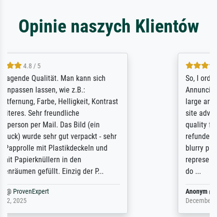
Opinie naszych Klientów
4.8 / 5
So, I ordered a large print of The
Annunciation by Fra Angelico from a very
large and popular American "art/poster"
site advertising giclee print quality. The
quality for a large print was atrocious. They
refunded me when I sent pictures of the
blurry print vs. a Wikipedia commons
representation. They stated they couldn't
do ...
Anonym
@
ProvenExpert
December 4, 2025