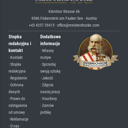
Kärntner Strasse 46
9586 Finkenstein am Faaker See · Austria
+43 4257 29415 · office@meisterdrucke.com
Stopka
Dodatkowe
redakcyjna i
informacje
kontakt
· Własny
· Kontakt
motyw
· Stopka
· Sprzedaj
redakcyjna
swoją sztukę
· Regulamin
· Jakość
· Ochrona
· Zdjęcia
danych
naszej pracy
· Prawo do
· Vouchery
odstąpienia
· Zamów
od umowy
próbkę
· Reklamacje
· O nas