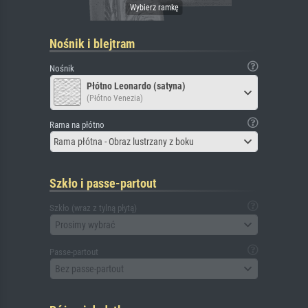
Nośnik i blejtram
Nośnik
Płótno Leonardo (satyna)
(Płótno Venezia)
Rama na płótno
Rama płótna - Obraz lustrzany z boku
Szkło i passe-partout
Szkło (wraz z tylną płytą)
Prosimy wybrać
Passe-partout
Bez passe-partout