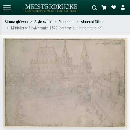
Strona główna
Style sztuki
Renesans
Albrecht Dürer
Minister w Akwizgranie, 1520 (srebrny punkt na papierze)
Wyszukiwanie standardowe
Wyszukiwanie obrazów AI
Szukaj wg artysty, tytułu lub stylu – np.
Opisz scenę – np. zielona łąka,
Monet, Gwiaździsta noc,
abstrakcja z czerwienią, ciemny olej,
impresjonizm, fala Hokusaia, akt.
stojący akt obok drzewa.