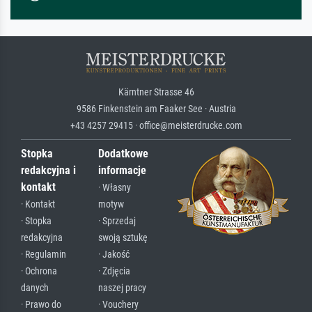
Kärntner Strasse 46
9586 Finkenstein am Faaker See · Austria
+43 4257 29415 · office@meisterdrucke.com
Stopka
Dodatkowe
redakcyjna i
informacje
kontakt
· Własny
· Kontakt
motyw
· Stopka
· Sprzedaj
redakcyjna
swoją sztukę
· Regulamin
· Jakość
· Ochrona
· Zdjęcia
danych
naszej pracy
· Prawo do
· Vouchery