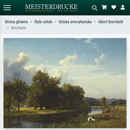
Strona główna
Style sztuki
Sztuka amerykańska
Albert Bierstadt
Westfalia
Wyszukiwanie standardowe
Wyszukiwanie obrazów AI
Szukaj wg artysty, tytułu lub stylu – np.
Opisz scenę – np. zielona łąka,
Monet, Gwiaździsta noc,
abstrakcja z czerwienią, ciemny olej,
impresjonizm, fala Hokusaia, akt.
stojący akt obok drzewa.