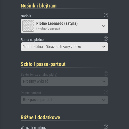
Nośnik i blejtram
Nośnik
Płótno Leonardo (satyna)
(Płótno Venezia)
Rama na płótno
Rama płótna - Obraz lustrzany z boku
Szkło i passe-partout
Szkło (wraz z tylną płytą)
Prosimy wybrać
Passe-partout
Bez passe-partout
Różne i dodatkowe
Wieszak na obraz