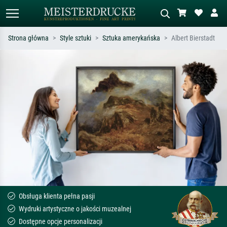
Strona główna
Style sztuki
Sztuka amerykańska
Albert Bierstadt
Wyszukiwanie standardowe
Wyszukiwanie obrazów AI
Szukaj wg artysty, tytułu lub stylu – np.
Opisz scenę – np. zielona łąka,
Monet, Gwiaździsta noc,
abstrakcja z czerwienią, ciemny olej,
impresjonizm, fala Hokusaia, akt.
stojący akt obok drzewa.
Obsługa klienta pełna pasji
Wydruki artystyczne o jakości muzealnej
Dostępne opcje personalizacji