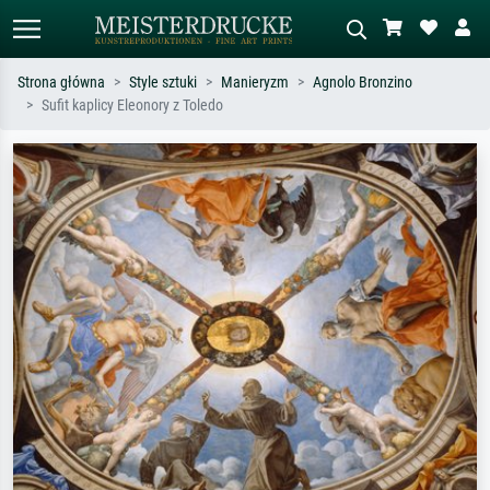
Strona główna
Style sztuki
Manieryzm
Agnolo Bronzino
Sufit kaplicy Eleonory z Toledo
Wyszukiwanie standardowe
Wyszukiwanie obrazów AI
Szukaj wg artysty, tytułu lub stylu – np.
Opisz scenę – np. zielona łąka,
Monet, Gwiaździsta noc,
abstrakcja z czerwienią, ciemny olej,
impresjonizm, fala Hokusaia, akt.
stojący akt obok drzewa.