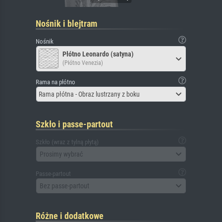
Nośnik i blejtram
Nośnik
Płótno Leonardo (satyna)
(Płótno Venezia)
Rama na płótno
Rama płótna - Obraz lustrzany z boku
Szkło i passe-partout
Szkło (wraz z tylną płytą)
Prosimy wybrać
Passe-partout
Bez passe-partout
Różne i dodatkowe