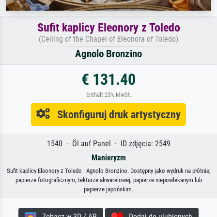
Sufit kaplicy Eleonory z Toledo
(Ceiling of the Chapel of Eleonora of Toledo)
Agnolo Bronzino
€ 131.40
Enthält 23% MwSt.
Skonfiguruj druk artystyczny
1540 · Öl auf Panel · ID zdjęcia: 2549
Manieryzm
Sufit kaplicy Eleonory z Toledo · Agnolo Bronzino. Dostępny jako wydruk na płótnie,
papierze fotograficznym, tekturze akwarelowej, papierze niepowlekanym lub
papierze japońskim.
Zobacz w 3D / AR
Dodaj do ulubionych