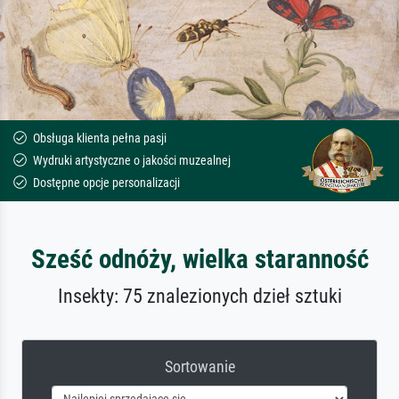
Obsługa klienta pełna pasji
Wydruki artystyczne o jakości muzealnej
Dostępne opcje personalizacji
Sześć odnóży, wielka staranność
Insekty: 75 znalezionych dzieł sztuki
Sortowanie