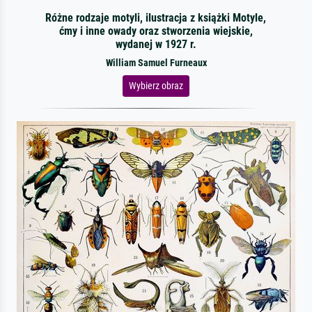
Różne rodzaje motyli, ilustracja z książki Motyle,
ćmy i inne owady oraz stworzenia wiejskie,
wydanej w 1927 r.
William Samuel Furneaux
Wybierz obraz