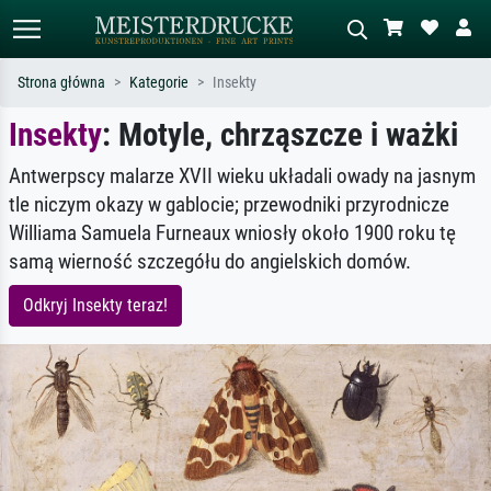
Strona główna
Kategorie
Insekty
Insekty
: Motyle, chrząszcze i ważki
Wyszukiwanie standardowe
Wyszukiwanie obrazów AI
Szukaj wg artysty, tytułu lub stylu – np.
Opisz scenę – np. zielona łąka,
Antwerpscy malarze XVII wieku układali owady na jasnym
Monet, Gwiaździsta noc,
abstrakcja z czerwienią, ciemny olej,
tle niczym okazy w gablocie; przewodniki przyrodnicze
impresjonizm, fala Hokusaia, akt.
stojący akt obok drzewa.
Williama Samuela Furneaux wniosły około 1900 roku tę
samą wierność szczegółu do angielskich domów.
Odkryj Insekty teraz!