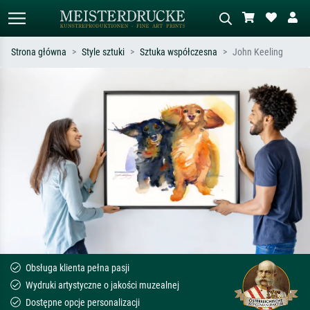
Strona główna
Style sztuki
Sztuka współczesna
John Keeling
Wyszukiwanie standardowe
Wyszukiwanie obrazów AI
Szukaj wg artysty, tytułu lub stylu – np.
Opisz scenę – np. zielona łąka,
Monet, Gwiaździsta noc,
abstrakcja z czerwienią, ciemny olej,
impresjonizm, fala Hokusaia, akt.
stojący akt obok drzewa.
Obsługa klienta pełna pasji
Wydruki artystyczne o jakości muzealnej
Dostępne opcje personalizacji