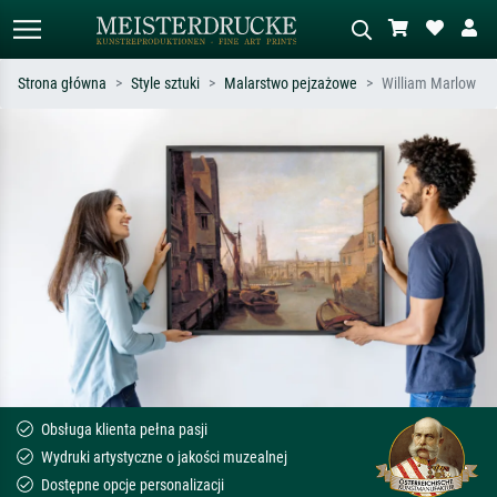
Strona główna
Style sztuki
Malarstwo pejzażowe
William Marlow
Wyszukiwanie standardowe
Wyszukiwanie obrazów AI
Szukaj wg artysty, tytułu lub stylu – np.
Opisz scenę – np. zielona łąka,
Monet, Gwiaździsta noc,
abstrakcja z czerwienią, ciemny olej,
impresjonizm, fala Hokusaia, akt.
stojący akt obok drzewa.
Obsługa klienta pełna pasji
Wydruki artystyczne o jakości muzealnej
Dostępne opcje personalizacji