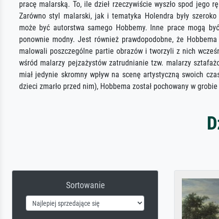
pracę malarską. To, ile dzieł rzeczywiście wyszło spod jego rę
Zarówno styl malarski, jak i tematyka Holendra były szeroko
może być autorstwa samego Hobbemy. Inne prace mogą być k
ponownie modny. Jest również prawdopodobne, że Hobbema z
malowali poszczególne partie obrazów i tworzyli z nich wcze
wśród malarzy pejzażystów zatrudnianie tzw. malarzy sztafa
miał jedynie skromny wpływ na scenę artystyczną swoich czas
dzieci zmarło przed nim), Hobbema został pochowany w grobie
D
Sortowanie