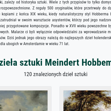
ki, zależy od historyka sztuki. Wiele z tych przypisów to tylko domys
 rozpowszechnione. Z reguły 500 oryginałów, które przetrwały do dz
opiami z końca XIX wieku, kiedy naturalistyczny styl Hobberma 
atrudniał w swoim warsztacie asystentów, którzy pod jego nadzo
śniej przygotowane kompozycje. Ponadto w XVII wieku powszechne b
żowych. Malarze ci byli wyłącznie odpowiedzialni za wprowadzanie 
ów. Dziś jednak jego obrazy należą do najlepszych dzieł holendersk
 dla ubogich w Amsterdamie w wieku 71 lat.
zieła sztuki Meindert Hobbe
120 znalezionych dzieł sztuki