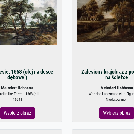
esie, 1668 (olej na desce
Zalesiony krajobraz z p
dębowej)
na ścieżce
Meindert Hobbema
Meindert Hobbema
d in the Forest, 1668 (oil ...
Wooded Landscape with Figure
1668 |
Niedatowane |
Wybierz obraz
Wybierz obraz