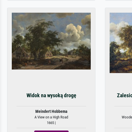
Widok na wysoką drogę
Zalesio
Meindert Hobbema
A View on a High Road
Wooded
1665 |