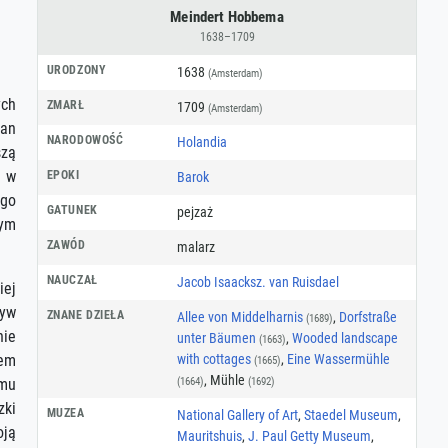
Meindert Hobbema
1638–1709
URODZONY
1638
(Amsterdam)
ych
ZMARŁ
1709
(Amsterdam)
van
NARODOWOŚĆ
Holandia
szą
ż w
EPOKI
Barok
ego
GATUNEK
pejzaż
nym
ZAWÓD
malarz
NAUCZAŁ
Jacob Isaacksz. van Ruisdael
iej
ływ
ZNANE DZIEŁA
Allee von Middelharnis
,
Dorfstraße
(1689)
nie
unter Bäumen
,
Wooded landscape
(1663)
with cottages
,
Eine Wassermühle
lem
(1665)
, Mühle
(1664)
(1692)
emu
zki
MUZEA
National Gallery of Art
,
Staedel Museum
,
oją
Mauritshuis
,
J. Paul Getty Museum
,