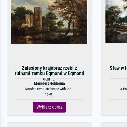
Zalesiony krajobraz rzeki z
Staw w l
ruinami zamku Egmond w Egmond
aan ...
Meindert Hobbema
Wooded river landscape with the ...
A Pon
1670 |
Wybierz obraz