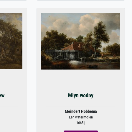
ew
Młyn wodny
Meindert Hobbema
Een watermolen
1665 |