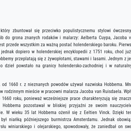
który zbuntował się przeciwko populistycznemu stylowi ówczesn
ób do grona znanych rodaków i malarzy: Aelberta Cuypa, Jacoba 
st przede wszystkim za ważną postać holenderskiego baroku. Pierw
jednak dopiero w holenderskiej encyklopedii z 1751 roku, choć ju
obbemy przeplatają się z żywopłotami, stawami i lasami. Jednym z j
 dzieł powstało na granicy holendersko-zachodniej i w natural
, od 1660 r. z nieznanych powodów używał nazwiska Hobbema. Mn
ne w rodzinnym mieście w pracowni malarza Jacoba van Ruisdaela. Wp
1660 roku, ponieważ wcześniejsze prace charakteryzują się znacz
cie Hobbema pozostawał w bliskiej przyjaźni ze swoim nauczycie
e. W wieku 35 lat Hobbema ożenił się z Eeltien Vinck. Dzięki t
 był niańką późniejszego burmistrza Amsterdamu. Jednak obowią
u winiarskiego i olejarskiego, spowodowały, że zaniedbał on sw