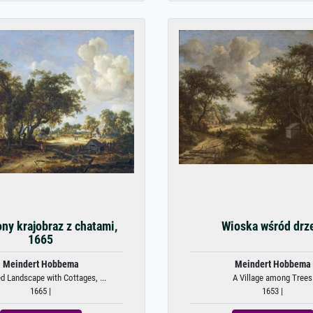
ny krajobraz z chatami,
Wioska wśród drz
1665
Meindert Hobbema
Meindert Hobbema
 Landscape with Cottages, ...
A Village among Trees
1665 |
1653 |