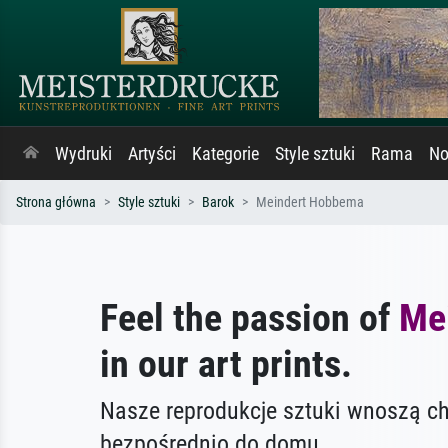
Wydruki
Artyści
Kategorie
Style sztuki
Rama
No
Strona główna
Style sztuki
Barok
Meindert Hobbema
Feel the passion of
Me
in our art prints.
Nasze reprodukcje sztuki wnoszą c
bezpośrednio do domu.