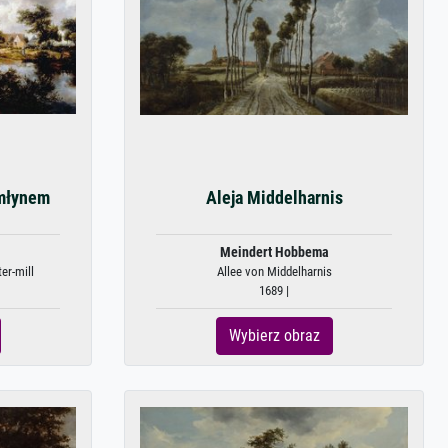
 młynem
Aleja Middelharnis
Meindert Hobbema
er-mill
Allee von Middelharnis
1689 |
Wybierz obraz