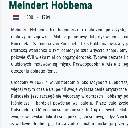
Meindert Hobbema
1638 - 1709
Meindert Hobbema był holenderskim malarzem pejzażystą, 
malarzy rodzajowych. Malarz plenerowy dołączył w ten spos
Ruisdaela i Salomona van Ruisdaela. Dziś Hobbema uważany je
literacką wzmiankę o tym cenionym dziś artyście znajdujemy 
połowie XVII wieku miał on bogaty dorobek. Typowe pejzaże H
ulubionych motywów są młyny. Prawdopodobnie wiele z jego
otoczeniu dolnego Renu.
Urodzony w 1638 r. w Amsterdamie jako Meyndert Lubbertsz
więcej w tym czasie uzupełnił swoje wykształcenie artystycz
Ruisdaela jest szczególnie widoczny w obrazach Hobbemy po 
jaśniejszą i bardziej powściągliwą paletą. Przez całe ży
Ruisdaelem, którego nawet mianował drużbą na swoim ślubi
związkowi zyskał lukratywną pozycję zawodową, gdyż Vinck
zawodowe Hobbemy, jako zarządcy amsterdamskiego przemysł