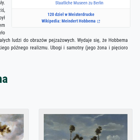
ły.
Staatliche Museen zu Berlin
iś,
120 dzieł w Meisterdrucke
był
Wikipedia: Meindert Hobbema
rem
yło
małych ludzi do obrazów pejzażowych. Wydaje się, że Hobbema
iego późnego realizmu. Ubogi i samotny (jego żona i pięcioro
ma