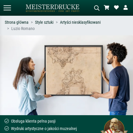
Strona główna
Style sztuki
Artyści niesklasyfikowani
Luzio Romano
Wyszukiwanie standardowe
Wyszukiwanie obrazów AI
Szukaj wg artysty, tytułu lub stylu – np.
Opisz scenę – np. zielona łąka,
Monet, Gwiaździsta noc,
abstrakcja z czerwienią, ciemny olej,
impresjonizm, fala Hokusaia, akt.
stojący akt obok drzewa.
Obsługa klienta pełna pasji
Wydruki artystyczne o jakości muzealnej