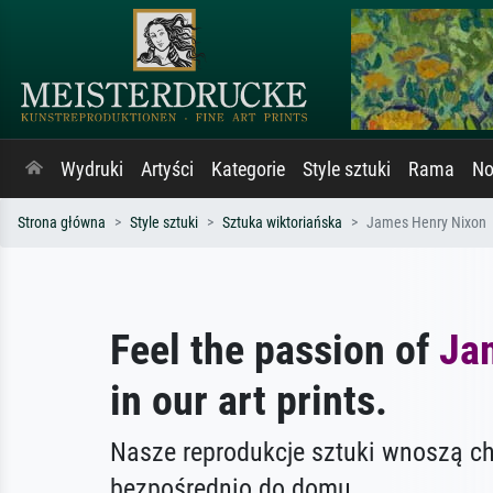
Wydruki
Artyści
Kategorie
Style sztuki
Rama
No
Strona główna
Style sztuki
Sztuka wiktoriańska
James Henry Nixon
Feel the passion of
Ja
in our art prints.
Nasze reprodukcje sztuki wnoszą c
bezpośrednio do domu.