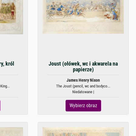
y, król
Joust (ołówek, wc i akwarela na
papierze)
James Henry Nixon
King...
The Joust (pencil, wc and bodyco...
Niedatowane |
Wybierz obraz