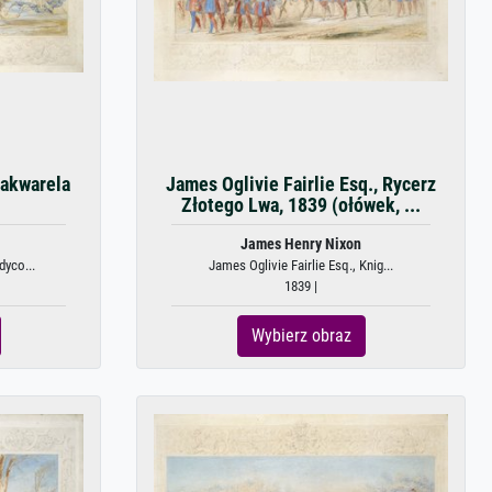
 akwarela
James Oglivie Fairlie Esq., Rycerz
Złotego Lwa, 1839 (ołówek, ...
James Henry Nixon
dyco...
James Oglivie Fairlie Esq., Knig...
1839 |
Wybierz obraz