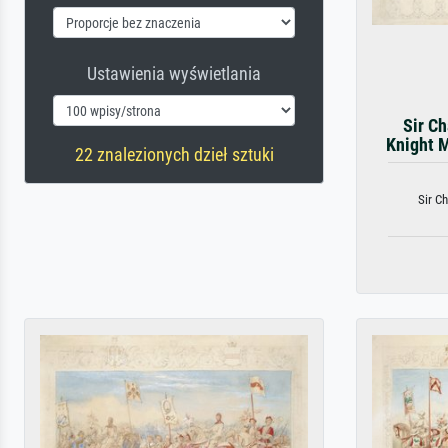
Ustawienia wyświetlania
Sir C
Knight M
22 znalezionych dzieł sztuki
Sir Ch