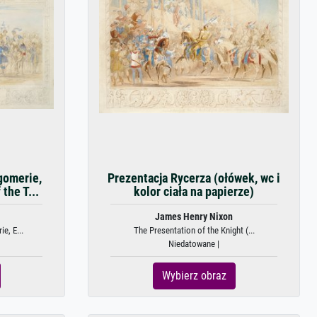
gomerie,
Prezentacja Rycerza (ołówek, wc i
 the T...
kolor ciała na papierze)
James Henry Nixon
e, E...
The Presentation of the Knight (...
Niedatowane |
Wybierz obraz