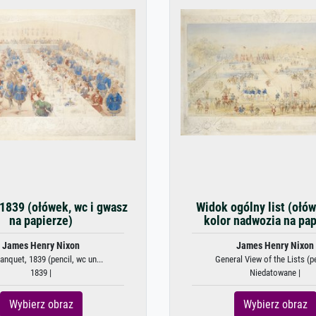
 1839 (ołówek, wc i gwasz
Widok ogólny list (ołów
na papierze)
kolor nadwozia na pap
James Henry Nixon
James Henry Nixon
anquet, 1839 (pencil, wc un...
General View of the Lists (pe
1839 |
Niedatowane |
Wybierz obraz
Wybierz obraz