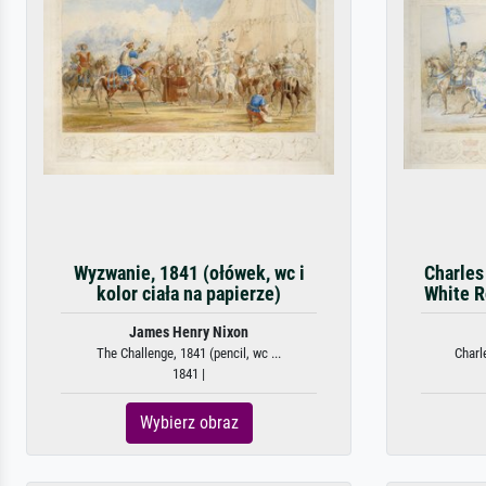
Wyzwanie, 1841 (ołówek, wc i
Charles
kolor ciała na papierze)
White Ro
James Henry Nixon
The Challenge, 1841 (pencil, wc ...
Charl
1841 |
Wybierz obraz