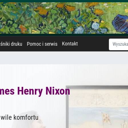
Kontakt
śniki druku
Pomoc i serwis
mes Henry Nixon
hwile komfortu