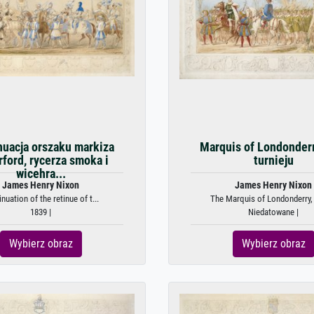
uacja orszaku markiza
Marquis of Londonderr
ford, rycerza smoka i
turnieju
wicehra...
James Henry Nixon
James Henry Nixon
nuation of the retinue of t...
The Marquis of Londonderry, 
1839 |
Niedatowane |
Wybierz obraz
Wybierz obraz