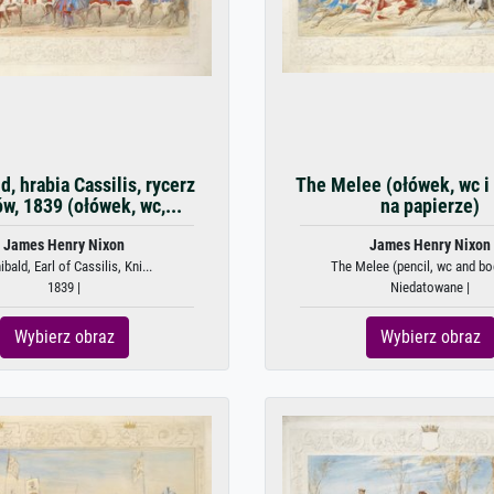
d, hrabia Cassilis, rycerz
The Melee (ołówek, wc i
ów, 1839 (ołówek, wc,...
na papierze)
James Henry Nixon
James Henry Nixon
ibald, Earl of Cassilis, Kni...
The Melee (pencil, wc and bo
1839 |
Niedatowane |
Wybierz obraz
Wybierz obraz