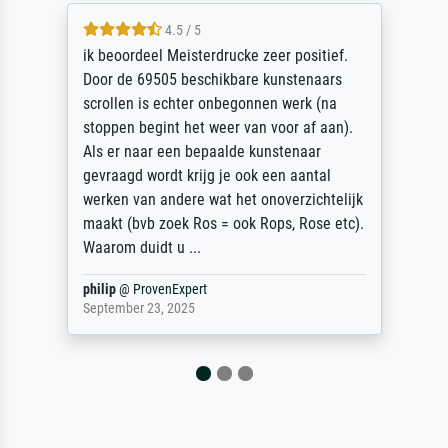
5 / 5
Die Zufriedenheit ist auch nicht dadurch
getrübt, dass das Bild entgegen einer
angegebenen Lieferanschrift (sollte eine
Überraschung für die normannische
Ehefrau sein zum Hochzeits- gleichzeitig
auch Geburtstag sein) doch nach zu Hause
zugestellt wurde.
Jürgen
@
ProvenExpert
April 22, 2026