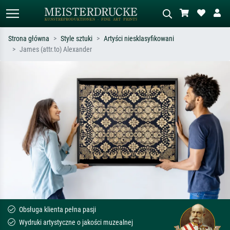
Strona główna
Style sztuki
Artyści niesklasyfikowani
James (attr.to) Alexander
Wyszukiwanie standardowe
Wyszukiwanie obrazów AI
Szukaj wg artysty, tytułu lub stylu – np.
Opisz scenę – np. zielona łąka,
Monet, Gwiaździsta noc,
abstrakcja z czerwienią, ciemny olej,
impresjonizm, fala Hokusaia, akt.
stojący akt obok drzewa.
Obsługa klienta pełna pasji
Wydruki artystyczne o jakości muzealnej