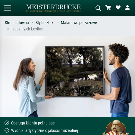
Strona główna
Style sztuki
Malarstwo pejzażowe
Isaak Ilyich Levitan
Wyszukiwanie standardowe
Wyszukiwanie obrazów AI
Szukaj wg artysty, tytułu lub stylu – np.
Opisz scenę – np. zielona łąka,
Monet, Gwiaździsta noc,
abstrakcja z czerwienią, ciemny olej,
impresjonizm, fala Hokusaia, akt.
stojący akt obok drzewa.
Obsługa klienta pełna pasji
Wydruki artystyczne o jakości muzealnej