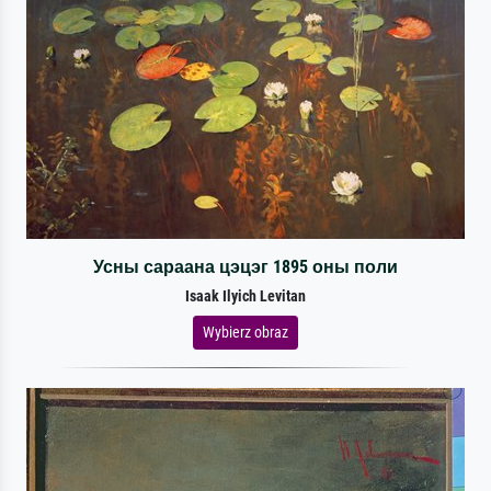
Усны сараана цэцэг 1895 оны поли
Isaak Ilyich Levitan
Wybierz obraz