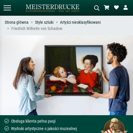
Strona główna
Style sztuki
Artyści niesklasyfikowani
Friedrich Wilhelm von Schadow
Wyszukiwanie standardowe
Wyszukiwanie obrazów AI
Szukaj wg artysty, tytułu lub stylu – np.
Opisz scenę – np. zielona łąka,
Monet, Gwiaździsta noc,
abstrakcja z czerwienią, ciemny olej,
impresjonizm, fala Hokusaia, akt.
stojący akt obok drzewa.
Obsługa klienta pełna pasji
Wydruki artystyczne o jakości muzealnej