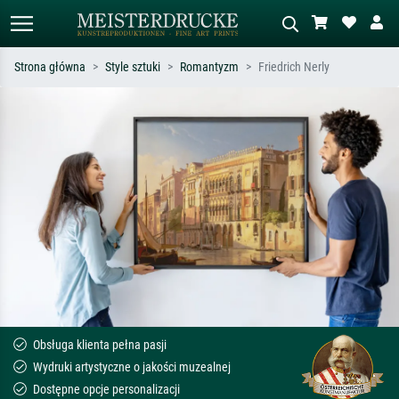
Strona główna
Style sztuki
Romantyzm
Friedrich Nerly
Wyszukiwanie standardowe
Wyszukiwanie obrazów AI
Szukaj wg artysty, tytułu lub stylu – np.
Opisz scenę – np. zielona łąka,
Monet, Gwiaździsta noc,
abstrakcja z czerwienią, ciemny olej,
impresjonizm, fala Hokusaia, akt.
stojący akt obok drzewa.
Obsługa klienta pełna pasji
Wydruki artystyczne o jakości muzealnej
Dostępne opcje personalizacji