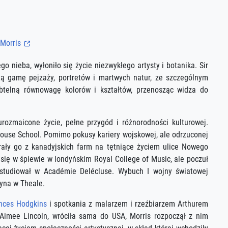
 Morris
 nieba, wyłoniło się życie niezwykłego artysty i botanika. Sir
ą gamę pejzaży, portretów i martwych natur, ze szczególnym
telną równowagę kolorów i kształtów, przenosząc widza do
rozmaicone życie, pełne przygód i różnorodności kulturowej.
rhouse School. Pomimo pokusy kariery wojskowej, ale odrzuconej
rały go z kanadyjskich farm na tętniące życiem ulice Nowego
 się w śpiewie w londyńskim Royal College of Music, ale poczuł
 studiował w Académie Delécluse. Wybuch I wojny światowej
lyna w Theale.
nces Hodgkins
i spotkania z malarzem i rzeźbiarzem Arthurem
 Aimee Lincoln, wróciła sama do USA, Morris rozpoczął z nim