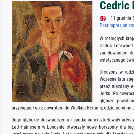
Cedric 
11 grudnia 1
Postimpresjoniz
W rozległych kraj
Cedric Lockwood 
zamiłowaniem do
estetycznego świa
Urodzony w rodzi
Wczesne lata spęd
przez niezdany e
Jorku. Po powroci
głębsze powołan
przyciągnął go z powrotem do Wielkiej Brytanii, gdzie pomimo 
Jego głębokie doświadczenia i spotkania ukształtowały arty
Lett-Hainesem w Londynie otworzyły nowe horyzonty dla jego