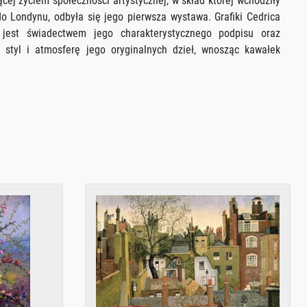
cej życiem społeczności artystycznej, w skład której wchodziły
 Londynu, odbyła się jego pierwsza wystawa. Grafiki Cedrica
jest świadectwem jego charakterystycznego podpisu oraz
 styl i atmosferę jego oryginalnych dzieł, wnosząc kawałek