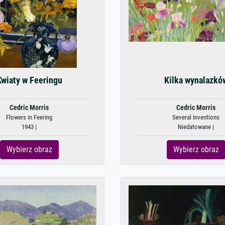
Kwiaty w Feeringu
Kilka wynalazkó
Cedric Morris
Cedric Morris
Flowers in Feering
Several Inventions
1943 |
Niedatowane |
Wybierz obraz
Wybierz obraz