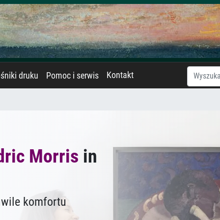
Kontakt
śniki druku
Pomoc i serwis
ric Morris
in
hwile komfortu