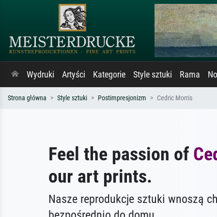
Wydruki
Artyści
Kategorie
Style sztuki
Rama
No
Strona główna
Style sztuki
Postimpresjonizm
Cedric Morris
Feel the passion of
Ced
our art prints.
Nasze reprodukcje sztuki wnoszą c
bezpośrednio do domu.