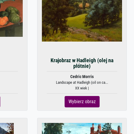
Krajobraz w Hadleigh (olej na
płótnie)
Cedric Morris
Landscape at Hadleigh (oil on ca...
XX wiek |
Wybierz obraz