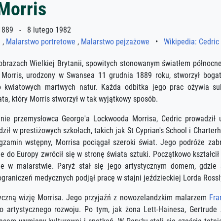
Morris
889 - 8 lutego 1982
m
,
Malarstwo portretowe
,
Malarstwo pejzażowe
•
Wikipedia: Cedric
obrazach Wielkiej Brytanii, spowitych stonowanym światłem północnego
Morris, urodzony w Swansea 11 grudnia 1889 roku, stworzył bogat
 kwiatowych martwych natur. Każda odbitka jego prac ożywia sub
ta, który Morris stworzył w tak wyjątkowy sposób.
nie przemysłowca George'a Lockwooda Morrisa, Cedric prowadził u
ził w prestiżowych szkołach, takich jak St Cyprian's School i Charte
gzamin wstępny, Morrisa pociągał szeroki świat. Jego podróże zab
e do Europy zwrócił się w stronę świata sztuki. Początkowo kształcił
ie w malarstwie. Paryż stał się jego artystycznym domem, gdzie
ograniczeń medycznych podjął pracę w stajni jeździeckiej Lorda Ross
styczną wizję Morrisa. Jego przyjaźń z nowozelandzkim malarzem
Fra
 artystycznego rozwoju. Po tym, jak żona Lett-Hainesa, Gertrude