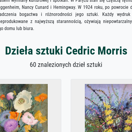
asem wymiany kulturowej i spotkań. W Paryżu stali się częścią tętnią
uggenheim, Nancy Cunard i Hemingway. W 1924 roku, po powrocie do
adczenia bogactwa i różnorodności jego sztuki. Każdy wydruk 
 Reprodukowane z najwyższą starannością, ożywiają niepowtarzalny
go domu lub biura.
Dzieła sztuki Cedric Morris
60 znalezionych dzieł sztuki