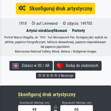
Skonfiguruj druk artystyczny
1910 · Öl auf Leinwand · ID zdjęcia: 149705
Artyści niesklasyfikowani
·
Portrety
Portret Marca Chagalla, ok. 1910 · Yuri Moiseyevich Pen. Dostępny jako wydruk na
płótnie, papierze fotograficznym, tekturze akwarelowej, papierze niepowlekanym
lub papierze japońskim.
Belorussian National Gallery, Minsk, Belarus / Bridgeman Images
Zobacz w 3D / AR
Dodaj do ulubionych
0 Recenzje
Skonfiguruj druk artystyczny
Szerokość (Motyw, cm)
Wysokość (Motyw, cm)