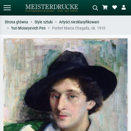
Strona główna
Style sztuki
Artyści niesklasyfikowani
Yuri Moiseyevich Pen
Portret Marca Chagalla, ok. 1910
Wyszukiwanie standardowe
Wyszukiwanie obrazów AI
Szukaj wg artysty, tytułu lub stylu – np.
Opisz scenę – np. zielona łąka,
Monet, Gwiaździsta noc,
abstrakcja z czerwienią, ciemny olej,
impresjonizm, fala Hokusaia, akt.
stojący akt obok drzewa.