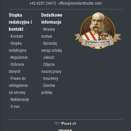
+43 4257 29415 · office@meisterdrucke.com
Stopka
Dodatkowe
redakcyjna i
informacje
kontakt
· Własny
· Kontakt
motyw
· Stopka
· Sprzedaj
redakcyjna
swoją sztukę
· Regulamin
· Jakość
· Ochrona
· Zdjęcia
danych
naszej pracy
· Prawo do
· Vouchery
odstąpienia
· Zamów
od umowy
próbkę
· Reklamacje
· O nas