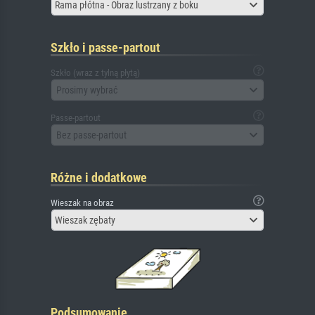
Rama płótna - Obraz lustrzany z boku
Szkło i passe-partout
Szkło (wraz z tylną płytą)
Prosimy wybrać
Passe-partout
Bez passe-partout
Różne i dodatkowe
Wieszak na obraz
Wieszak zębaty
Podsumowanie