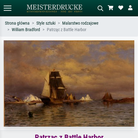
Strona główna
Style sztuki
Malarstwo rodzajowe
William Bradford
Patrząc z Battle Harbor
Wyszukiwanie standardowe
Wyszukiwanie obrazów AI
Szukaj wg artysty, tytułu lub stylu – np.
Opisz scenę – np. zielona łąka,
Monet, Gwiaździsta noc,
abstrakcja z czerwienią, ciemny olej,
impresjonizm, fala Hokusaia, akt.
stojący akt obok drzewa.
Patrząc z Battle Harbor