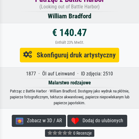
(Looking out of Battle Harbor)
William Bradford
€ 140.47
Enthält 23% MwSt.
Skonfiguruj druk artystyczny
1877 · Öl auf Leinwand · ID zdjęcia: 2510
Malarstwo rodzajowe
Patrząc z Battle Harbor · William Bradford. Dostępny jako wydruk na płótnie,
papierze fotograficznym, tekturze akwarelowej, papierze niepowlekanym lub
papierze japońskim.
Zobacz w 3D / AR
Dodaj do ulubionych
0 Recenzje