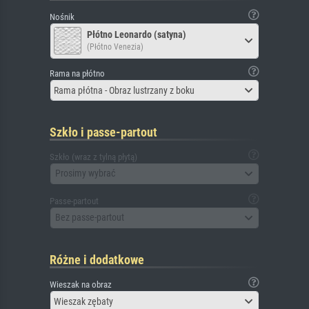
Nośnik
Płótno Leonardo (satyna)
(Płótno Venezia)
Rama na płótno
Rama płótna - Obraz lustrzany z boku
Szkło i passe-partout
Szkło (wraz z tylną płytą)
Prosimy wybrać
Passe-partout
Bez passe-partout
Różne i dodatkowe
Wieszak na obraz
Wieszak zębaty