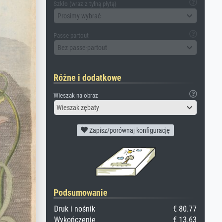
Szkło (wraz z tylną płytą)
Prosimy wybrać
Passe-partout
Bez passe-partout
Różne i dodatkowe
Wieszak na obraz
Wieszak zębaty
Zapisz/porównaj konfigurację
Podsumowanie
Druk i nośnik
€ 80.77
Wykończenie
€ 13.63