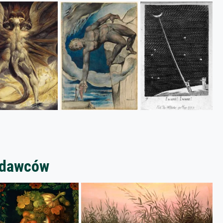
zedawców