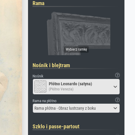
Rama
Nośnik i blejtram
Nośnik
Płótno Leonardo (satyna)
(Płótno Venezia)
Rama na płótno
Rama płótna - Obraz lustrzany z boku
Szkło i passe-partout