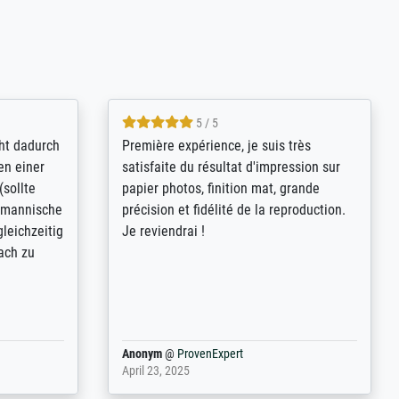
4.8 / 5
kann sich
Qualité absolument irréprochable.
.B.:
Extraordinaire diversité des thèmes
keit,
abordés et personnalisation des
freundliche
demandes (recadrage, réajustement des
ild (ein
couleurs). Relation clientèle parfaite.
rpackt -
Transport, réception sans aucun
stikdeckeln
problème. Merci à toute l'équipe ! Hervé
in den
 der P...
Anonym
@
ProvenExpert
March 31, 2025