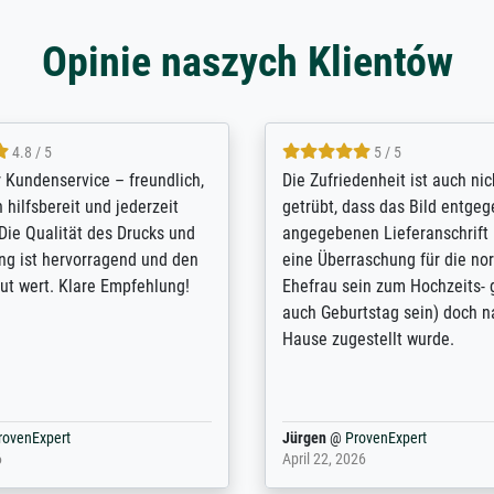
Opinie naszych Klientów
5 / 5
4.8 / 5
innerungsbuch mit der
Hervorragende Qualität. Man 
eines Großvaters aus dem 1.
vieles anpassen lassen, wie z
enötigte ich ein
Randentfernung, Farbe, Hellig
lles Bild. Das habe ich bei
Kontrast und Weiteres. Sehr 
nden. Bei der Auswahl der
Kontaktperson per Mail. Das B
-Qualität wurde ich sehr gut
Kunstdruck) wurde sehr gut ve
 beraten. Der Versand mit
sehr starke Papprolle mit Pla
ppe war perfekt. Ich bin sehr
und innen mit Papierknüllern 
und empfehle Sie gerne
Zwischenräumen gefüllt. Einzig
en ...
ovenExpert
Anonym
@
ProvenExpert
 2026
August 12, 2025