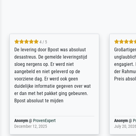
5 / 5
Sehr gute Qualität des Leinwanddrucks
Für ein Er
und des Rahmens! Unser Bild wurde
Feldpost m
sehr sorgfältig und sicher verpackt, so
Weltkrieg b
dass es unbeschadet bei uns ankam. Es
ausdrucksvo
wird nicht unser letzter Meisterdruck
Ihnen gefu
sein. Vielen Dank!
Fotopapier
am Telefon
stabiler Pa
zufrieden 
weiter. Viel
Reinhold,
@
ProvenExpert
Margot
@
Pr
April 22, 2026
February 20,