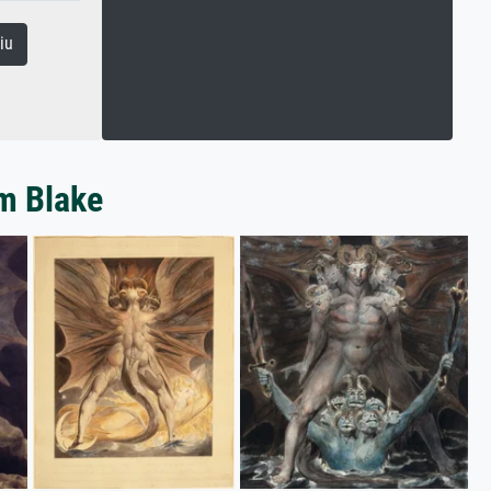
iu
am Blake