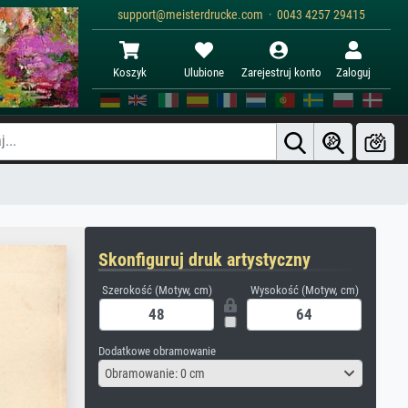
support@meisterdrucke.com · 0043 4257 29415
Koszyk
Ulubione
Zarejestruj konto
Zaloguj
Skonfiguruj druk artystyczny
Szerokość (Motyw, cm)
Wysokość (Motyw, cm)
Dodatkowe obramowanie
Obramowanie: 0 cm