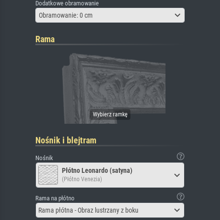
Dodatkowe obramowanie
Obramowanie: 0 cm
Rama
Nośnik i blejtram
Nośnik
Płótno Leonardo (satyna)
(Płótno Venezia)
Rama na płótno
Rama płótna - Obraz lustrzany z boku