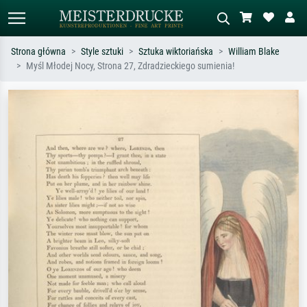
Strona główna
Style sztuki
Sztuka wiktoriańska
William Blake
Myśl Młodej Nocy, Strona 27, Zdradzieckiego sumienia!
Wyszukiwanie standardowe
Wyszukiwanie obrazów AI
Szukaj wg artysty, tytułu lub stylu – np.
Opisz scenę – np. zielona łąka,
Monet, Gwiaździsta noc,
abstrakcja z czerwienią, ciemny olej,
impresjonizm, fala Hokusaia, akt.
stojący akt obok drzewa.