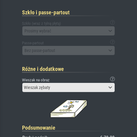
Szkło i passe-partout
Szkło (wraz z tylną płytą)
Prosimy wybrać
Passe-partout
Bez passe-partout
Różne i dodatkowe
Wieszak na obraz
Wieszak zębaty
Podsumowanie