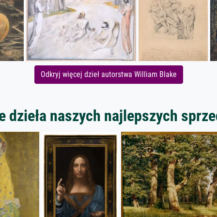
Odkryj więcej dzieł autorstwa William Blake
 dzieła naszych najlepszych spr