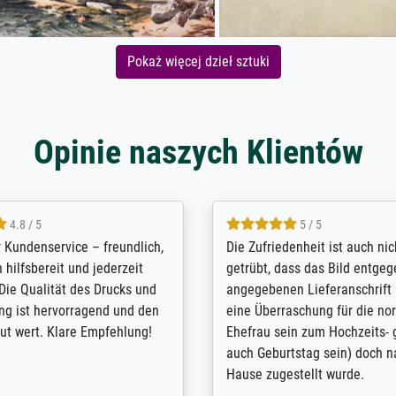
Pokaż więcej dzieł sztuki
Opinie naszych Klientów
5 / 5
4.8 / 5
innerungsbuch mit der
Hervorragende Qualität. Man 
eines Großvaters aus dem 1.
vieles anpassen lassen, wie z
enötigte ich ein
Randentfernung, Farbe, Hellig
lles Bild. Das habe ich bei
Kontrast und Weiteres. Sehr 
nden. Bei der Auswahl der
Kontaktperson per Mail. Das B
-Qualität wurde ich sehr gut
Kunstdruck) wurde sehr gut ve
 beraten. Der Versand mit
sehr starke Papprolle mit Pla
ppe war perfekt. Ich bin sehr
und innen mit Papierknüllern 