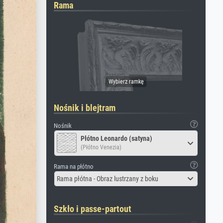
Rama
Nośnik i blejtram
Nośnik
Płótno Leonardo (satyna)
(Płótno Venezia)
Rama na płótno
Rama płótna - Obraz lustrzany z boku
Szkło i passe-partout