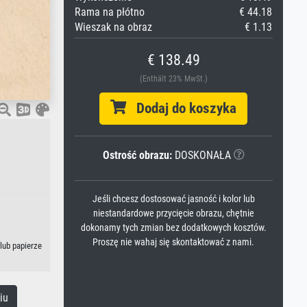
Rama na płótno
€ 44.18
Wieszak na obraz
€ 1.13
€ 138.49
(Enthält 23% MwSt.)
Dodaj do koszyka
Ostrość obrazu:
DOSKONAŁA
Jeśli chcesz dostosować jasność i kolor lub
niestandardowe przycięcie obrazu, chętnie
dokonamy tych zmian bez dodatkowych kosztów.
Proszę nie wahaj się skontaktować z nami.
lub papierze
iu