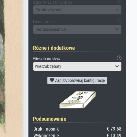
Szkło (wraz z tylną płytą)
Prosimy wybrać
Passe-partout
Bez passe-partout
Różne i dodatkowe
Wieszak na obraz
Wieszak zębaty
Zapisz/porównaj konfigurację
Podsumowanie
Druk i nośnik
€ 79.68
Wykończenie
€ 13.49