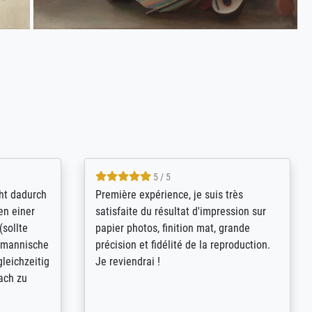
4.8 / 5
kann sich
Qualité absolument irréprochable.
.B.:
Extraordinaire diversité des thèmes
keit,
abordés et personnalisation des
freundliche
demandes (recadrage, réajustement des
ild (ein
couleurs). Relation clientèle parfaite.
rpackt -
Transport, réception sans aucun
stikdeckeln
problème. Merci à toute l'équipe ! Hervé
in den