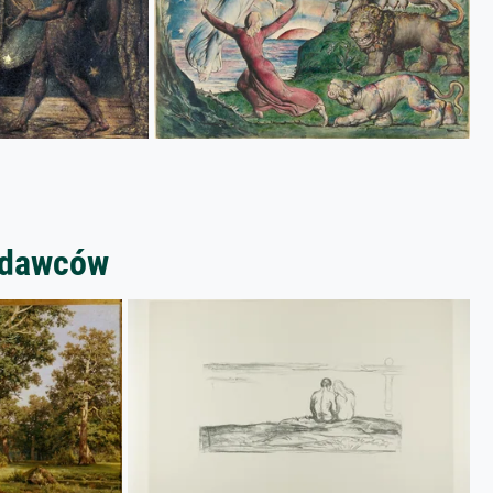
zedawców