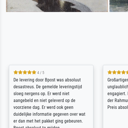
5 / 5
Sehr gute Qualität des Leinwanddrucks
Für ein Er
und des Rahmens! Unser Bild wurde
Feldpost m
sehr sorgfältig und sicher verpackt, so
Weltkrieg b
dass es unbeschadet bei uns ankam. Es
ausdrucksvo
wird nicht unser letzter Meisterdruck
Ihnen gefu
sein. Vielen Dank!
Fotopapier
am Telefon
stabiler Pa