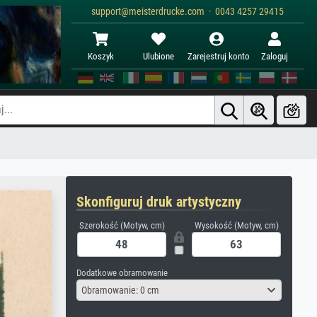
support@meisterdrucke.com · 0043 4257 29415
Koszyk
Ulubione
Zarejestruj konto
Zaloguj
Skonfiguruj druk artystyczny
Szerokość (Motyw, cm)
Wysokość (Motyw, cm)
Dodatkowe obramowanie
Obramowanie: 0 cm