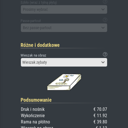
Szkło (wraz z tylną płytą)
Prosimy wybrać
Passe-partout
Bez passe-partout
Różne i dodatkowe
Wieszak na obraz
Wieszak zębaty
Podsumowanie
Druk i nośnik
€ 70.07
Wykończenie
€ 11.92
Rama na płótno
€ 39.80