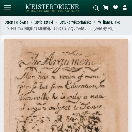
Strona główna
Style sztuki
Sztuka wiktoriańska
William Blake
Nie ma religii naturalnej, Tablica 2, Argument . . . . (Bentley A3)
Wyszukiwanie standardowe
Wyszukiwanie obrazów AI
Szukaj wg artysty, tytułu lub stylu – np.
Opisz scenę – np. zielona łąka,
Monet, Gwiaździsta noc,
abstrakcja z czerwienią, ciemny olej,
impresjonizm, fala Hokusaia, akt.
stojący akt obok drzewa.