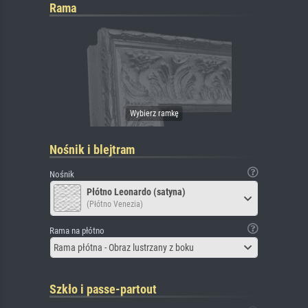
Rama
Nośnik i blejtram
Nośnik
Płótno Leonardo (satyna)
(Płótno Venezia)
Rama na płótno
Rama płótna - Obraz lustrzany z boku
Szkło i passe-partout