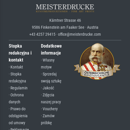
Kärntner Strasse 46
9586 Finkenstein am Faaker See · Austria
+43 4257 29415 · office@meisterdrucke.com
Stopka
Dodatkowe
redakcyjna i
informacje
kontakt
· Własny
· Kontakt
motyw
· Stopka
· Sprzedaj
redakcyjna
swoją sztukę
· Regulamin
· Jakość
· Ochrona
· Zdjęcia
danych
naszej pracy
· Prawo do
· Vouchery
odstąpienia
· Zamów
od umowy
próbkę
· Reklamacje