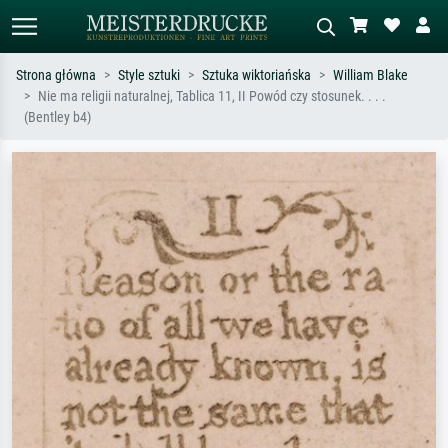
Strona główna
Style sztuki
Sztuka wiktoriańska
William Blake
Nie ma religii naturalnej, Tablica 11, II Powód czy stosunek. . . .
Wyszukiwanie standardowe
Wyszukiwanie obrazów AI
(Bentley b4)
Szukaj wg artysty, tytułu lub stylu – np.
Opisz scenę – np. zielona łąka,
Monet, Gwiaździsta noc,
abstrakcja z czerwienią, ciemny olej,
impresjonizm, fala Hokusaia, akt.
stojący akt obok drzewa.