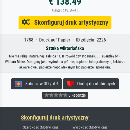
€ 138.49
Enthält 23% MwSt.
Skonfiguruj druk artystyczny
1788 · Druck auf Papier · ID zdjęcia: 2226
Sztuka wiktoriańska
Nie ma religii naturalnej, Tablica 11, II Powód czy stosunek. . . . (Bentley b4) ·
William Blake. Dostępny jako wydruk na płótnie, papierze fotograficznym, tekturze
akwarelowej, papierze niepowlekanym lub papierze japońskim.
Zobacz w 3D / AR
Dodaj do ulubionych
0 Recenzje
Skonfiguruj druk artystyczny
Szerokość (Motyw, cm)
Wysokość (Motyw, cm)