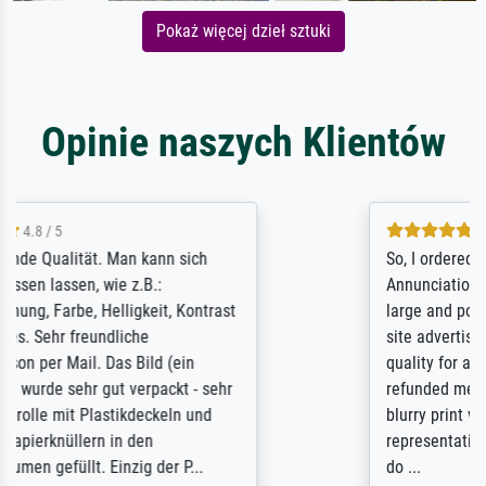
Pokaż więcej dzieł sztuki
Opinie naszych Klientów
4.8 / 5
So, I ordered a large print of The
Annunciation by Fra Angelico from a very
large and popular American "art/poster"
site advertising giclee print quality. The
quality for a large print was atrocious. They
refunded me when I sent pictures of the
blurry print vs. a Wikipedia commons
representation. They stated they couldn't
do ...