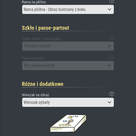
Rama na płótno
Rama płótna - Obraz lustrzany z boku
Szkło i passe-partout
Szkło (wraz z tylną płytą)
Prosimy wybrać
Passe-partout
Bez passe-partout
Różne i dodatkowe
Wieszak na obraz
Wieszak zębaty