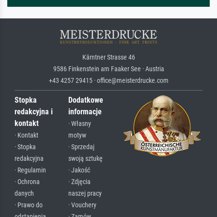
Kärntner Strasse 46
9586 Finkenstein am Faaker See · Austria
+43 4257 29415 · office@meisterdrucke.com
Stopka
Dodatkowe
redakcyjna i
informacje
kontakt
· Własny
· Kontakt
motyw
· Stopka
· Sprzedaj
redakcyjna
swoją sztukę
· Regulamin
· Jakość
· Ochrona
· Zdjęcia
danych
naszej pracy
· Prawo do
· Vouchery
odstąpienia
· Zamów