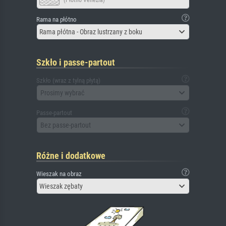
(Płótno Venezia)
Rama na płótno
Rama płótna - Obraz lustrzany z boku
Szkło i passe-partout
Szkło (wraz z tylną płytą)
Prosimy wybrać
Passe-partout
Bez passe-partout
Różne i dodatkowe
Wieszak na obraz
Wieszak zębaty