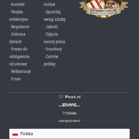
· Kontakt
motyw
· Stopka
· Sprzedaj
redakcyjna
swoją sztukę
· Regulamin
· Jakość
· Ochrona
· Zdjęcia
danych
naszej pracy
· Prawo do
· Vouchery
odstąpienia
· Zamów
od umowy
próbkę
· Reklamacje
· O nas
Polska