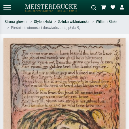
Strona główna
Style sztuki
Sztuka wiktoriańska
William Blake
Pieśni niewinności i doświadczenia, płyta 9,
Wyszukiwanie standardowe
Wyszukiwanie obrazów AI
Szukaj wg artysty, tytułu lub stylu – np.
Opisz scenę – np. zielona łąka,
Monet, Gwiaździsta noc,
abstrakcja z czerwienią, ciemny olej,
impresjonizm, fala Hokusaia, akt.
stojący akt obok drzewa.