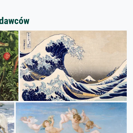
zedawców