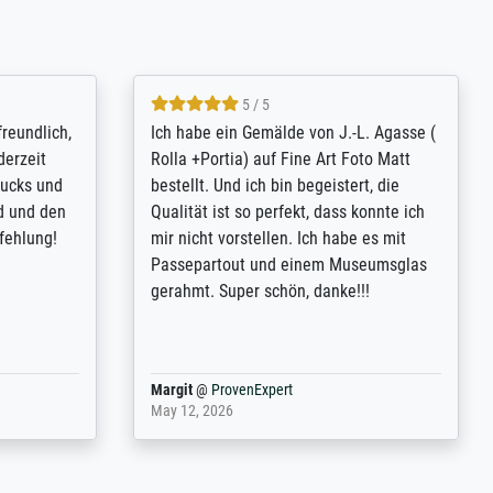
4.8 / 5
tomer
Qualité absolument irréprochable.
inting is
Extraordinaire diversité des thèmes
inguish
abordés et personnalisation des
 my go-to
demandes (recadrage, réajustement des
m now on -
couleurs). Relation clientèle parfaite.
xcellent -
Transport, réception sans aucun
 the work
problème. Merci à toute l'équipe ! Hervé
port
Anonym
@
ProvenExpert
March 31, 2025