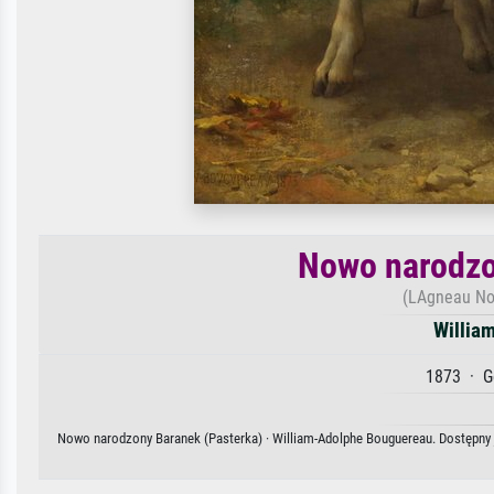
Nowo narodzo
(LAgneau No
Willia
1873 · G
Nowo narodzony Baranek (Pasterka) · William-Adolphe Bouguereau. Dostępny j