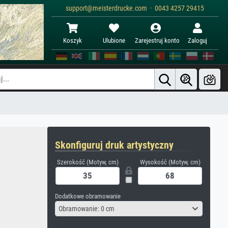
support@meisterdrucke.com · 0043 4257 29415
Koszyk
Ulubione
Zarejestruj konto
Zaloguj
Skonfiguruj druk artystyczny
Szerokość (Motyw, cm)
Wysokość (Motyw, cm)
Dodatkowe obramowanie
Obramowanie: 0 cm