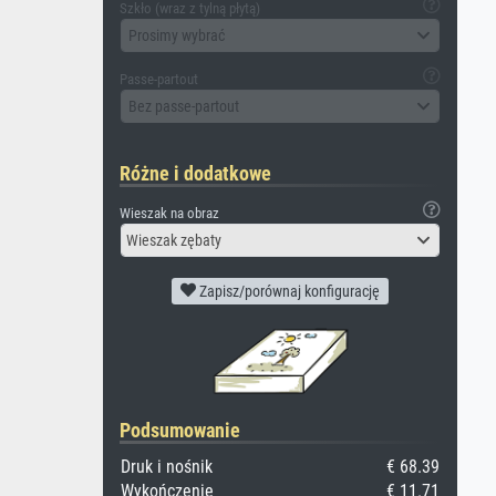
Szkło (wraz z tylną płytą)
Prosimy wybrać
Passe-partout
Bez passe-partout
Różne i dodatkowe
Wieszak na obraz
Wieszak zębaty
Zapisz/porównaj konfigurację
Podsumowanie
Druk i nośnik
€ 68.39
Wykończenie
€ 11.71