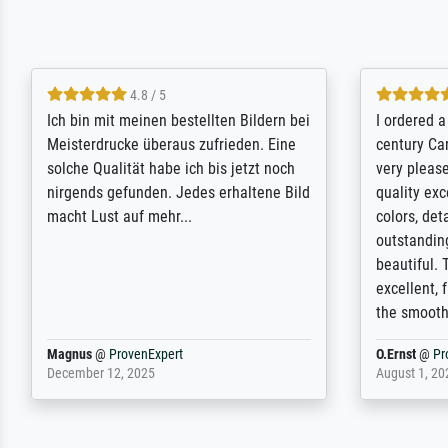
5 / 5
Rundum positive Erfahrung. Die
The team a
Ausführung des Auftrags hat eine Weile
meet its c
gedauert, die angekündigte Lieferzeit
expert adv
wurde aber letztlich sogar etwas
results for
unterschritten. Die Qualität des Papiers
client. Th
und des Drucks (Farben, Details usw.) ist
repertoire 
nicht nur gut, sondern hervorragend.
will provid
Selbst ein Druck ist damit ein Kunstwerk
regards to 
im eigenen Sinne. Definitiv den Pre...
repertoire
Dr.
@
ProvenExpert
Anonym
@
P
February 3, 2026
April 22, 202