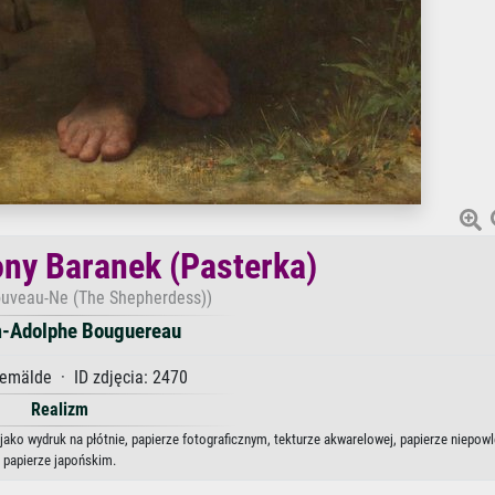
ny Baranek (Pasterka)
uveau-Ne (The Shepherdess))
m-Adolphe Bouguereau
emälde · ID zdjęcia: 2470
Realizm
ako wydruk na płótnie, papierze fotograficznym, tekturze akwarelowej, papierze niepow
papierze japońskim.