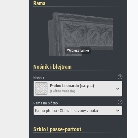
Rama
Nośnik i blejtram
Nośnik
Płótno Leonardo (satyna)
(Płótno Venezia)
Rama na płótno
Rama płótna - Obraz lustrzany z boku
Szkło i passe-partout