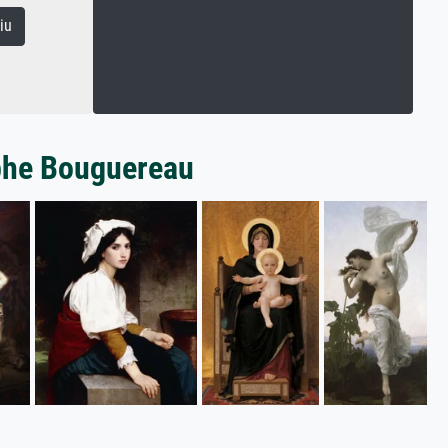
iu
lphe Bouguereau