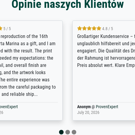
Opinie naszych Klientów
5 / 5
5 / 5
t Meisterdrucke strives to
Outstanding quality and cus
lients demands, and provides
support. - the quality of the pr
ice on how to obtain the best
excellent and difficult to dist
 the prints requested by the
from the real thing; it will be
e company has a vast
for high-quality art prints fro
of prints to choose from, and
the quality of the framing is e
e excellent service also with
the customisation options for
prints which are not in that
are broad - the customer sup
. Highly recommended!
colleagues are truly super...
rovenExpert
Anonym
@
ProvenExpert
6
January 12, 2026