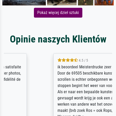
Pokaż więcej dzieł sztuki
Opinie naszych Klientów
4.5 / 5
ik beoordeel Meisterdrucke zeer positief.
Door de 69505 beschikbare kunstenaars
scrollen is echter onbegonnen werk (na
stoppen begint het weer van voor af aan).
Als er naar een bepaalde kunstenaar
gevraagd wordt krijg je ook een aantal
werken van andere wat het onoverzichtelijk
maakt (bvb zoek Ros = ook Rops, Rose etc).