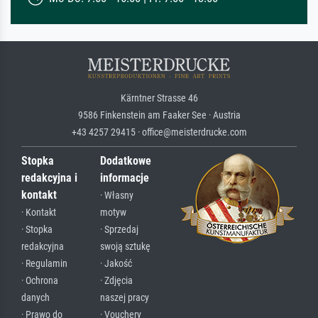
Kärntner Strasse 46
9586 Finkenstein am Faaker See · Austria
+43 4257 29415 · office@meisterdrucke.com
Stopka
Dodatkowe
redakcyjna i
informacje
kontakt
· Własny
· Kontakt
motyw
· Stopka
· Sprzedaj
redakcyjna
swoją sztukę
· Regulamin
· Jakość
· Ochrona
· Zdjęcia
danych
naszej pracy
· Prawo do
· Vouchery