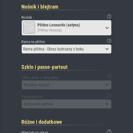
Nośnik i blejtram
Nośnik
Płótno Leonardo (satyna)
(Płótno Venezia)
Rama na płótno
Rama płótna - Obraz lustrzany z boku
Szkło i passe-partout
Szkło (wraz z tylną płytą)
Prosimy wybrać
Passe-partout
Bez passe-partout
Różne i dodatkowe
Wieszak na obraz