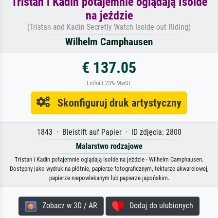
Tristan i Kadin potajemnie oglądają Isolde
na jeździe
(Tristan and Kadin Secretly Watch Isolde out Riding)
Wilhelm Camphausen
€ 137.05
Enthält 23% MwSt.
Skonfiguruj druk artystyczny
1843 · Bleistift auf Papier · ID zdjęcia: 2800
Malarstwo rodzajowe
Tristan i Kadin potajemnie oglądają Isolde na jeździe · Wilhelm Camphausen.
Dostępny jako wydruk na płótnie, papierze fotograficznym, tekturze akwarelowej,
papierze niepowlekanym lub papierze japońskim.
Zobacz w 3D / AR
Dodaj do ulubionych