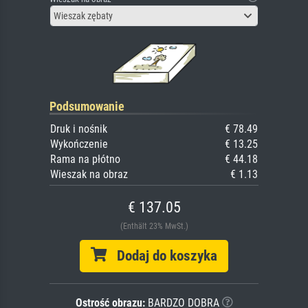
Wieszak zębaty
Podsumowanie
Druk i nośnik
€ 78.49
Wykończenie
€ 13.25
Rama na płótno
€ 44.18
Wieszak na obraz
€ 1.13
€ 137.05
(Enthält 23% MwSt.)
Dodaj do koszyka
Ostrość obrazu:
BARDZO DOBRA