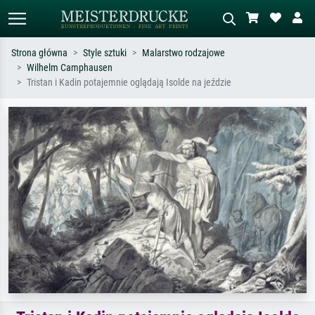
Strona główna
Style sztuki
Malarstwo rodzajowe
Wilhelm Camphausen
Wyszukiwanie standardowe
Wyszukiwanie obrazów AI
Tristan i Kadin potajemnie oglądają Isolde na jeździe
Szukaj wg artysty, tytułu lub stylu – np.
Opisz scenę – np. zielona łąka,
Monet, Gwiaździsta noc,
abstrakcja z czerwienią, ciemny olej,
impresjonizm, fala Hokusaia, akt.
stojący akt obok drzewa.