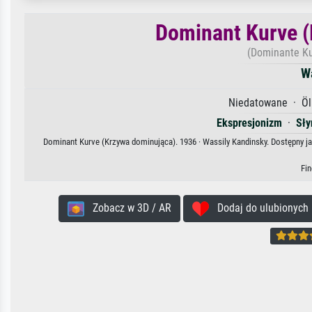
Dominant Kurve (
(Dominante Ku
W
Niedatowane · Öl 
Ekspresjonizm
·
Sły
Dominant Kurve (Krzywa dominująca). 1936 · Wassily Kandinsky. Dostępny ja
Fi
Zobacz w 3D / AR
Dodaj do ulubionych