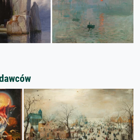
zedawców