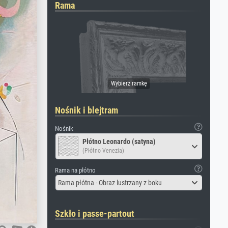
Rama
Nośnik i blejtram
Nośnik
Płótno Leonardo (satyna)
(Płótno Venezia)
Rama na płótno
Rama płótna - Obraz lustrzany z boku
Szkło i passe-partout