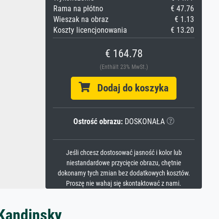
Rama na płótno
€ 47.76
Wieszak na obraz
€ 1.13
Koszty licencjonowania
€ 13.20
€ 164.78
(Enthält 23% MwSt.)
Dodaj do koszyka
Ostrość obrazu:
DOSKONAŁA
Jeśli chcesz dostosować jasność i kolor lub
niestandardowe przycięcie obrazu, chętnie
dokonamy tych zmian bez dodatkowych kosztów.
Proszę nie wahaj się skontaktować z nami.
 Kandinsky