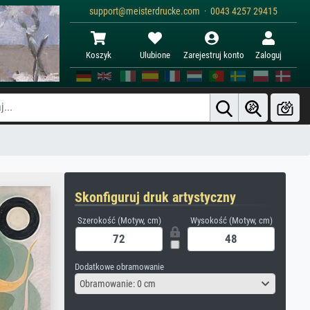
support@meisterdrucke.com · 0043 4257 29415
Koszyk
Ulubione
Zarejestruj konto
Zaloguj
Skonfiguruj druk artystyczny
Szerokość (Motyw, cm)
Wysokość (Motyw, cm)
Dodatkowe obramowanie
Obramowanie: 0 cm