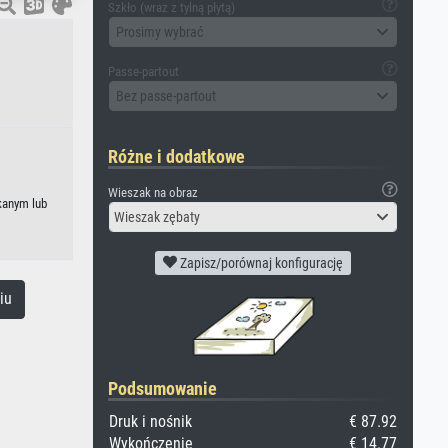
Szkło (wraz z tylną płytą)
Prosimy wybrać
Passe-partout
Bez passe-partout
Różne i dodatkowe
Wieszak na obraz
kanym lub
Wieszak zębaty
Zapisz/porównaj konfigurację
iu
Podsumowanie
Druk i nośnik
€ 87.92
Wykończenie
€ 14.77