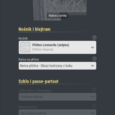
Nośnik i blejtram
Nośnik
Płótno Leonardo (satyna)
(Płótno Venezia)
Rama na płótno
Rama płótna - Obraz lustrzany z boku
Szkło i passe-partout
Szkło (wraz z tylną płytą)
Prosimy wybrać
Passe-partout
Bez passe-partout