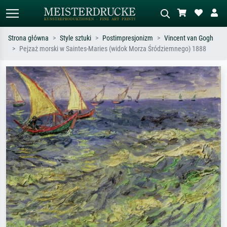
Strona główna
Style sztuki
Postimpresjonizm
Vincent van Gogh
Pejzaż morski w Saintes-Maries (widok Morza Śródziemnego) 1888
Wyszukiwanie standardowe
Wyszukiwanie obrazów AI
Szukaj wg artysty, tytułu lub stylu – np.
Opisz scenę – np. zielona łąka,
Monet, Gwiaździsta noc,
abstrakcja z czerwienią, ciemny olej,
impresjonizm, fala Hokusaia, akt.
stojący akt obok drzewa.