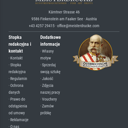
Kärntner Strasse 46
9586 Finkenstein am Faaker See · Austria
+43 4257 29415 · office@meisterdrucke.com
Stopka
Dodatkowe
redakcyjna i
informacje
kontakt
· Własny
· Kontakt
motyw
· Stopka
· Sprzedaj
redakcyjna
swoją sztukę
· Regulamin
· Jakość
· Ochrona
· Zdjęcia
danych
naszej pracy
· Prawo do
· Vouchery
odstąpienia
· Zamów
od umowy
próbkę
· Reklamacje
· O nas