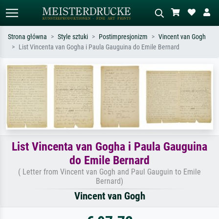
Strona główna
Style sztuki
Postimpresjonizm
Vincent van Gogh
List Vincenta van Gogha i Paula Gauguina do Emile Bernard
Wyszukiwanie standardowe
Wyszukiwanie obrazów AI
Szukaj wg artysty, tytułu lub stylu – np.
Opisz scenę – np. zielona łąka,
Monet, Gwiaździsta noc,
abstrakcja z czerwienią, ciemny olej,
impresjonizm, fala Hokusaia, akt.
stojący akt obok drzewa.
List Vincenta van Gogha i Paula Gauguina
do Emile Bernard
( Letter from Vincent van Gogh and Paul Gauguin to Emile
Bernard)
Vincent van Gogh