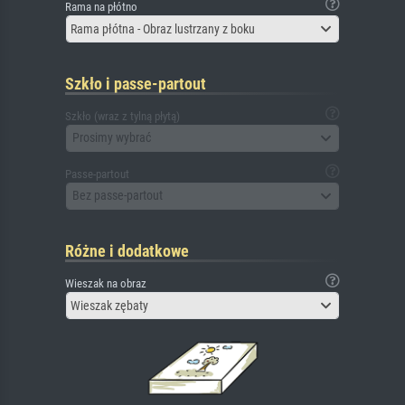
Rama na płótno
Rama płótna - Obraz lustrzany z boku
Szkło i passe-partout
Szkło (wraz z tylną płytą)
Prosimy wybrać
Passe-partout
Bez passe-partout
Różne i dodatkowe
Wieszak na obraz
Wieszak zębaty