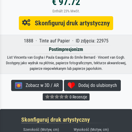
€ 97.72
Enthält 23% MwSt.
Skonfiguruj druk artystyczny
1888 · Tinte auf Papier · ID zdjęcia: 22975
Postimpresjonizm
List Vincenta van Gogha i Paula Gauguina do Emile Bernard · Vincent van Gogh.
Dostępny jako wydruk na płótnie, papierze fotograficznym, tekturze akwarelowej,
papierze niepowlekanym lub papierze japońskim.
Zobacz w 3D / AR
Dodaj do ulubionych
0 Recenzje
Skonfiguruj druk artystyczny
Szerokość (Motyw, cm)
Wysokość (Motyw, cm)