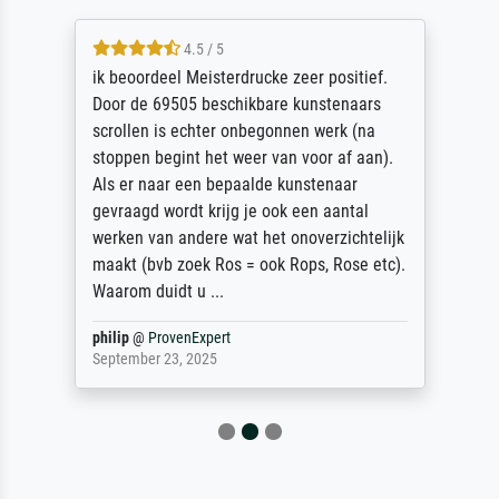
5 / 5
Die Zufriedenheit ist auch nicht dadurch
getrübt, dass das Bild entgegen einer
angegebenen Lieferanschrift (sollte eine
Überraschung für die normannische
Ehefrau sein zum Hochzeits- gleichzeitig
auch Geburtstag sein) doch nach zu Hause
zugestellt wurde.
Jürgen
@
ProvenExpert
April 22, 2026