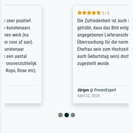
5 / 5
Die Zufriedenheit ist auch nicht dadurch
getrübt, dass das Bild entgegen einer
angegebenen Lieferanschrift (sollte eine
Überraschung für die normannische
Ehefrau sein zum Hochzeits- gleichzeitig
auch Geburtstag sein) doch nach zu Hause
zugestellt wurde.
Jürgen
@
ProvenExpert
April 22, 2026