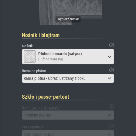
Nośnik i blejtram
Nośnik
Płótno Leonardo (satyna)
(Płótno Venezia)
Rama na płótno
Rama płótna - Obraz lustrzany z boku
Szkło i passe-partout
Szkło (wraz z tylną płytą)
Prosimy wybrać
Passe-partout
Bez passe-partout