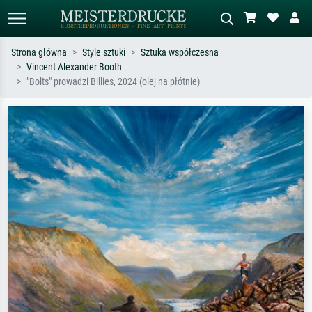
Strona główna
Style sztuki
Sztuka współczesna
Vincent Alexander Booth
Wyszukiwanie standardowe
Wyszukiwanie obrazów AI
"Bolts" prowadzi Billies, 2024 (olej na płótnie)
Szukaj wg artysty, tytułu lub stylu – np.
Opisz scenę – np. zielona łąka,
Monet, Gwiaździsta noc,
abstrakcja z czerwienią, ciemny olej,
impresjonizm, fala Hokusaia, akt.
stojący akt obok drzewa.