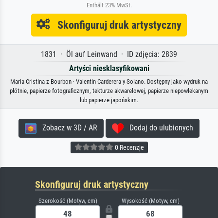
Enthält 23% MwSt.
Skonfiguruj druk artystyczny
1831 · Öl auf Leinwand · ID zdjęcia: 2839
Artyści niesklasyfikowani
Maria Cristina z Bourbon · Valentin Carderera y Solano. Dostępny jako wydruk na
płótnie, papierze fotograficznym, tekturze akwarelowej, papierze niepowlekanym
lub papierze japońskim.
Zobacz w 3D / AR
Dodaj do ulubionych
0 Recenzje
Skonfiguruj druk artystyczny
Szerokość (Motyw, cm)
Wysokość (Motyw, cm)