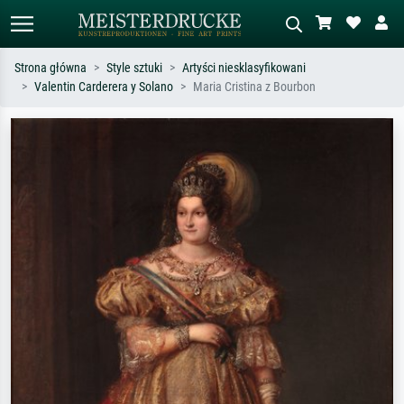
Strona główna
Style sztuki
Artyści niesklasyfikowani
Valentin Carderera y Solano
Maria Cristina z Bourbon
Wyszukiwanie standardowe
Wyszukiwanie obrazów AI
Szukaj wg artysty, tytułu lub stylu – np.
Opisz scenę – np. zielona łąka,
Monet, Gwiaździsta noc,
abstrakcja z czerwienią, ciemny olej,
impresjonizm, fala Hokusaia, akt.
stojący akt obok drzewa.