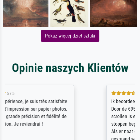
Pokaż więcej dzieł sztuki
Opinie naszych Klientów
4.5 / 5
ik beoordeel Meisterdrucke zeer positief.
Door de 69505 beschikbare kunstenaars
scrollen is echter onbegonnen werk (na
stoppen begint het weer van voor af aan).
Als er naar een bepaalde kunstenaar
gevraagd wordt krijg je ook een aantal