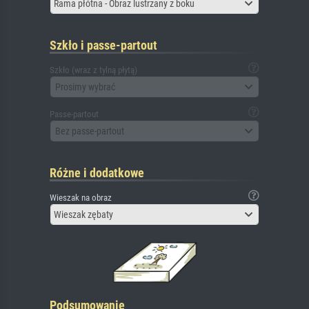
Rama płótna - Obraz lustrzany z boku
Szkło i passe-partout
Szkło (wraz z tylną płytą)
Prosimy wybrać
Passe-partout
Bez passe-partout
Różne i dodatkowe
Wieszak na obraz
Wieszak zębaty
Podsumowanie