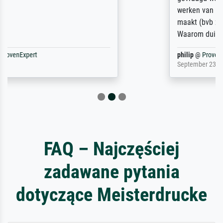
werken van andere wat het onoverzichtelijk
maakt (bvb zoek Ros = ook Rops, Rose etc).
Waarom duidt u ...
philip
@
ProvenExpert
September 23, 2025
FAQ – Najczęściej
zadawane pytania
dotyczące Meisterdrucke