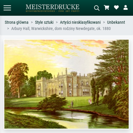
Strona główna
Style sztuki
Artyści niesklasyfikowani
Unbekannt
Arbury Hall, Warwickshire, dom rodziny Newdegate, ok. 1880
Wyszukiwanie standardowe
Wyszukiwanie obrazów AI
Szukaj wg artysty, tytułu lub stylu – np.
Opisz scenę – np. zielona łąka,
Monet, Gwiaździsta noc,
abstrakcja z czerwienią, ciemny olej,
impresjonizm, fala Hokusaia, akt.
stojący akt obok drzewa.