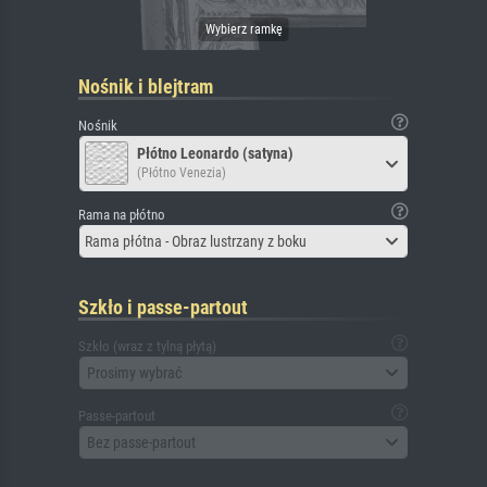
Nośnik i blejtram
Nośnik
Płótno Leonardo (satyna)
(Płótno Venezia)
Rama na płótno
Rama płótna - Obraz lustrzany z boku
Szkło i passe-partout
Szkło (wraz z tylną płytą)
Prosimy wybrać
Passe-partout
Bez passe-partout