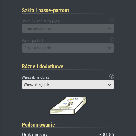
Szkło i passe-partout
Szkło (wraz z tylną płytą)
Prosimy wybrać
Passe-partout
Bez passe-partout
Różne i dodatkowe
Wieszak na obraz
Wieszak zębaty
Podsumowanie
Druk i nośnik
€ 81.86