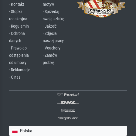
· Kontakt
motyw
· Stopka
· Sprzedaj
redakcyjna
swoją sztukę
· Regulamin
· Jakość
· Ochrona
· Zdjęcia
danych
naszej pracy
· Prawo do
· Vouchery
odstąpienia
· Zamów
od umowy
próbkę
· Reklamacje
· O nas
Polska