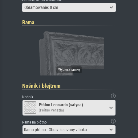
Obramowanie: 0 cm
Rama
Nośnik i blejtram
Nośnik
Płótno Leonardo (satyna)
(Płótno Venezia)
Rama na płótno
Rama płótna - Obraz lustrzany z boku