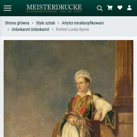
Strona główna
Style sztuki
Artyści niesklasyfikowani
Unbekannt Unbekannt
Portret Lorda Byron
Wyszukiwanie standardowe
Wyszukiwanie obrazów AI
Szukaj wg artysty, tytułu lub stylu – np.
Opisz scenę – np. zielona łąka,
Monet, Gwiaździsta noc,
abstrakcja z czerwienią, ciemny olej,
impresjonizm, fala Hokusaia, akt.
stojący akt obok drzewa.