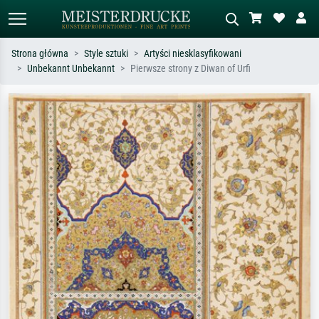
Strona główna
Style sztuki
Artyści niesklasyfikowani
Unbekannt Unbekannt
Pierwsze strony z Diwan of Urfi
Wyszukiwanie standardowe
Wyszukiwanie obrazów AI
Szukaj wg artysty, tytułu lub stylu – np.
Opisz scenę – np. zielona łąka,
Monet, Gwiaździsta noc,
abstrakcja z czerwienią, ciemny olej,
impresjonizm, fala Hokusaia, akt.
stojący akt obok drzewa.